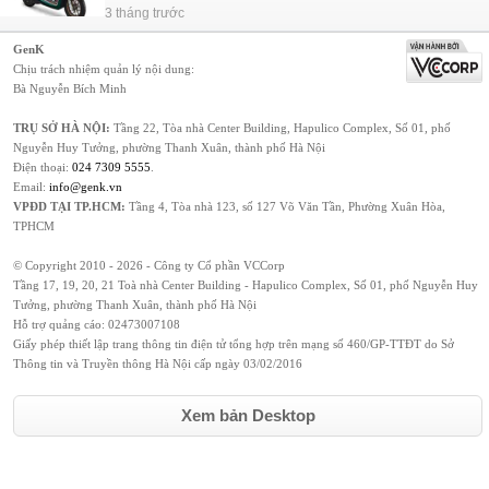
3 tháng trước
GenK
Chịu trách nhiệm quản lý nội dung:
Bà Nguyễn Bích Minh
TRỤ SỞ HÀ NỘI:
Tầng 22, Tòa nhà Center Building, Hapulico Complex, Số 01, phố
Nguyễn Huy Tưởng, phường Thanh Xuân, thành phố Hà Nội
Điện thoại:
024 7309 5555
.
Email:
info@genk.vn
VPĐD TẠI TP.HCM:
Tầng 4, Tòa nhà 123, số 127 Võ Văn Tần, Phường Xuân Hòa,
TPHCM
© Copyright 2010 - 2026 - Công ty Cổ phần VCCorp
Tầng 17, 19, 20, 21 Toà nhà Center Building - Hapulico Complex, Số 01, phố Nguyễn Huy
Tưởng, phường Thanh Xuân, thành phố Hà Nội
Hỗ trợ quảng cáo:
02473007108
Giấy phép thiết lập trang thông tin điện tử tổng hợp trên mạng số 460/GP-TTĐT do Sở
Thông tin và Truyền thông Hà Nội cấp ngày 03/02/2016
Xem bản Desktop