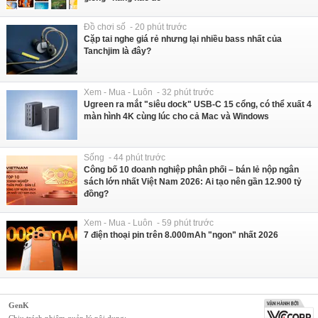
Đồ chơi số - 20 phút trước
Cặp tai nghe giá rẻ nhưng lại nhiều bass nhất của
Tanchjim là đây?
Xem - Mua - Luôn - 32 phút trước
Ugreen ra mắt "siêu dock" USB-C 15 cổng, có thể xuất 4
màn hình 4K cùng lúc cho cả Mac và Windows
Sống - 44 phút trước
Công bố 10 doanh nghiệp phân phối – bán lẻ nộp ngân
sách lớn nhất Việt Nam 2026: Ai tạo nên gần 12.900 tỷ
đồng?
Xem - Mua - Luôn - 59 phút trước
7 điện thoại pin trên 8.000mAh "ngon" nhất 2026
GenK
Chịu trách nhiệm quản lý nội dung: