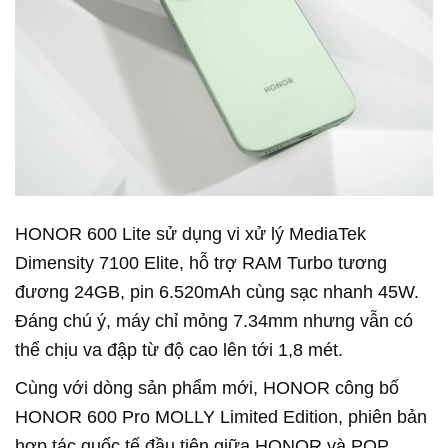
HONOR 600 Lite sử dụng vi xử lý MediaTek
Dimensity 7100 Elite, hỗ trợ RAM Turbo tương
đương 24GB, pin 6.520mAh cùng sạc nhanh 45W.
Đáng chú ý, máy chỉ mỏng 7.34mm nhưng vẫn có
thể chịu va đập từ độ cao lên tới 1,8 mét.
Cùng với dòng sản phẩm mới, HONOR công bố
HONOR 600 Pro MOLLY Limited Edition, phiên bản
hợp tác quốc tế đầu tiên giữa HONOR và POP