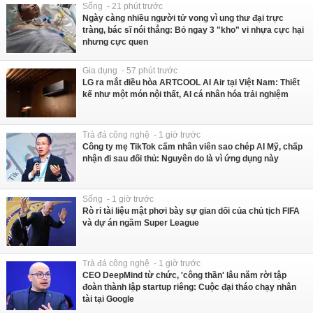
Sống - 21 phút trước
Ngày càng nhiều người tử vong vì ung thư đại trực
tràng, bác sĩ nói thẳng: Bỏ ngay 3 "kho" vi nhựa cực hại
nhưng cực quen
Gia dụng - 57 phút trước
LG ra mắt điều hòa ARTCOOL AI Air tại Việt Nam: Thiết
kế như một món nội thất, AI cá nhân hóa trải nghiệm
Trà đá công nghệ - 1 giờ trước
Công ty mẹ TikTok cấm nhân viên sao chép AI Mỹ, chấp
nhận đi sau đối thủ: Nguyên do là vì ứng dụng này
Sống - 1 giờ trước
Rò rỉ tài liệu mật phơi bày sự gian dối của chủ tịch FIFA
và dự án ngầm Super League
Trà đá công nghệ - 1 giờ trước
CEO DeepMind từ chức, 'công thần' lâu năm rời tập
đoàn thành lập startup riêng: Cuộc đại tháo chạy nhân
tài tại Google