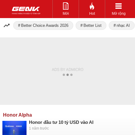
Mới
Hot
Mở rộng
Better Choice Awards 2026
Better List
nhạc AI
Honor Alpha
Honor đầu tư 10 tỷ USD vào AI
1 năm trước