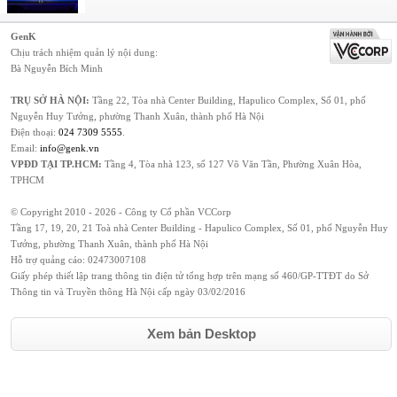
GenK
Chịu trách nhiệm quản lý nội dung:
Bà Nguyễn Bích Minh
TRỤ SỞ HÀ NỘI:
Tầng 22, Tòa nhà Center Building, Hapulico Complex, Số 01, phố
Nguyễn Huy Tưởng, phường Thanh Xuân, thành phố Hà Nội
Điện thoại:
024 7309 5555
.
Email:
info@genk.vn
VPĐD TẠI TP.HCM:
Tầng 4, Tòa nhà 123, số 127 Võ Văn Tần, Phường Xuân Hòa,
TPHCM
© Copyright 2010 - 2026 - Công ty Cổ phần VCCorp
Tầng 17, 19, 20, 21 Toà nhà Center Building - Hapulico Complex, Số 01, phố Nguyễn Huy
Tưởng, phường Thanh Xuân, thành phố Hà Nội
Hỗ trợ quảng cáo:
02473007108
Giấy phép thiết lập trang thông tin điện tử tổng hợp trên mạng số 460/GP-TTĐT do Sở
Thông tin và Truyền thông Hà Nội cấp ngày 03/02/2016
Xem bản Desktop