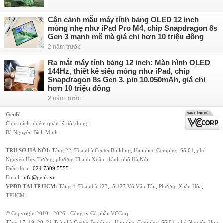
Cận cảnh mẫu máy tính bảng OLED 12 inch
mỏng nhẹ như iPad Pro M4, chip Snapdragon 8s
Gen 3 mạnh mẽ mà giá chỉ hơn 10 triệu đồng
2 năm trước
Ra mắt máy tính bảng 12 inch: Màn hình OLED
144Hz, thiết kế siêu mỏng như iPad, chip
Snapdragon 8s Gen 3, pin 10.050mAh, giá chỉ
hơn 10 triệu đồng
2 năm trước
GenK
Chịu trách nhiệm quản lý nội dung:
Bà Nguyễn Bích Minh
TRỤ SỞ HÀ NỘI:
Tầng 22, Tòa nhà Center Building, Hapulico Complex, Số 01, phố
Nguyễn Huy Tưởng, phường Thanh Xuân, thành phố Hà Nội
Điện thoại:
024 7309 5555
.
Email:
info@genk.vn
VPĐD TẠI TP.HCM:
Tầng 4, Tòa nhà 123, số 127 Võ Văn Tần, Phường Xuân Hòa,
TPHCM
© Copyright 2010 - 2026 - Công ty Cổ phần VCCorp
Tầng 17, 19, 20, 21 Toà nhà Center Building - Hapulico Complex, Số 01, phố Nguyễn Huy