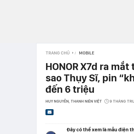
TRANG CHỦ
MOBILE
›
HONOR X7d ra mắt t
sao Thụy Sĩ, pin “
đến 6 triệu
HUY NGUYỄN
, THANH NIÊN VIỆT
9 THÁNG TR
Đây có thể xem là mẫu điện th