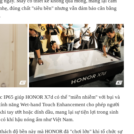
ng ngày. Máy có thiết kế không quá mỏng, mang lại cảm
 nhẹ, đúng chất "siêu bền" nhưng vẫn đảm bảo cân bằng
.
c IP65 giúp HONOR X7d có thể "miễn nhiễm" với bụi và
a, tính năng Wet-hand Touch Enhancement cho phép người
hi tay ướt hoặc dính dầu, mang lại sự tiện lợi trong sinh
i có khí hậu nóng ẩm như Việt Nam.
 thách độ bền này mà HONOR đã "chơi lớn" khi tổ chức sự