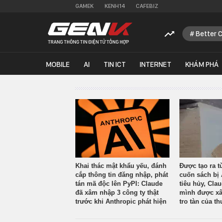
GAMEK
KENH14
CAFEBIZ
Better 
MOBILE
AI
TIN ICT
INTERNET
KHÁM PHÁ
Khai thác mật khẩu yếu, đánh
Được tạo ra t
cắp thông tin đăng nhập, phát
cuốn sách bị 
tán mã độc lên PyPI: Claude
tiêu hủy, Cla
đã xâm nhập 3 công ty thật
mình được xâ
trước khi Anthropic phát hiện
tro tàn của th