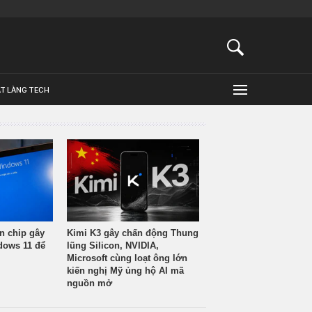
ẬT LÀNG TECH
n chip gây
Kimi K3 gây chấn động Thung
ndows 11 để
lũng Silicon, NVIDIA,
Microsoft cùng loạt ông lớn
kiến nghị Mỹ ủng hộ AI mã
nguồn mở