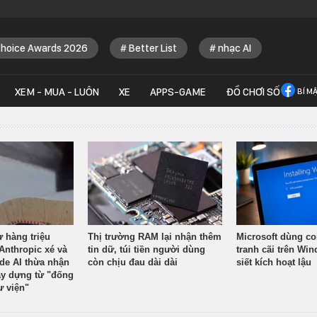
Choice Awards 2026
Better List
nhạc AI
XEM - MUA - LUÔN
XE
APPS-GAME
ĐỒ CHƠI SỐ
BÍ M
ừ hàng triệu
Thị trường RAM lại nhận thêm
Microsoft dùng co
Anthropic xé và
tin dữ, túi tiền người dùng
tranh cãi trên Wi
ude AI thừa nhận
còn chịu đau dài dài
siết kích hoạt lậu
y dựng từ "đống
ư viện"