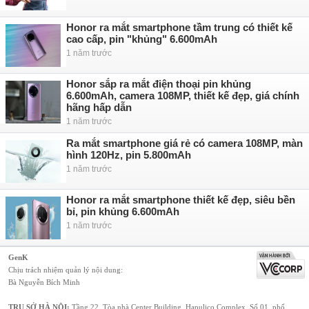
Honor ra mắt smartphone tầm trung có thiết kế
cao cấp, pin "khủng" 6.600mAh
1 năm trước
Honor sắp ra mắt điện thoại pin khủng
6.600mAh, camera 108MP, thiết kế đẹp, giá chính
hãng hấp dẫn
1 năm trước
Ra mắt smartphone giá rẻ có camera 108MP, màn
hình 120Hz, pin 5.800mAh
1 năm trước
Honor ra mắt smartphone thiết kế đẹp, siêu bền
bỉ, pin khủng 6.600mAh
1 năm trước
GenK
Chịu trách nhiệm quản lý nội dung:
Bà Nguyễn Bích Minh
TRỤ SỞ HÀ NỘI:
Tầng 22, Tòa nhà Center Building, Hapulico Complex, Số 01, phố