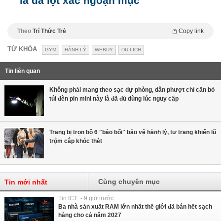
là đã lột xác ngoạn mục
Theo
Trí Thức Trẻ
Copy link
TỪ KHÓA
GYM
HÀNH LÝ
WEBUY
DU LỊCH
Tin liên quan
Không phải mang theo sạc dự phòng, dân phượt chỉ cần bỏ
túi đèn pin mini này là đã đủ dùng lúc nguy cấp
Trang bị trọn bộ 6 "bảo bối" bảo vệ hành lý, tư trang khiến lũ
trộm cắp khóc thét
Cùng chuyên mục
Tin mới nhất
Tin ICT - 9 giờ trước
Ba nhà sản xuất RAM lớn nhất thế giới đã bán hết sạch
hàng cho cả năm 2027