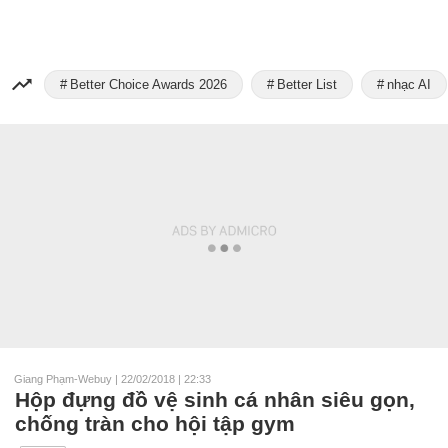
Better Choice Awards 2026
Better List
nhạc AI
Giang Phạm-Webuy
|
22/02/2018 | 22:33
Hộp đựng đồ vệ sinh cá nhân siêu gọn,
chống tràn cho hội tập gym