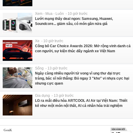
Xem - Mua - Luôn - 10 giờ trước
Lướt mạng thấy deal ngon: Samsung, Huawei,
Soundcore... giảm sâu, có món gần nửa giá
Xe - 10 giờ trước
Công bố Car Choice Awards 2026: Mở rộng vinh danh cả
con người, sự kiện thúc đẩy ngành xe Việt Nam
Sống - 13 giờ trước
Ngày càng nhiều người tử vong vì ung thư đại trực
tràng, bác sĩ nói thẳng: Bỏ ngay 3 "kho" vi nhựa cực hại
nhưng cực quen
Gia dụng - 13 giờ trước
LG ra mắt điều hòa ARTCOOL AI Air tại Việt Nam: Thiết
kế như một món nội thất, AI cá nhân hóa trải nghiệm
GenK