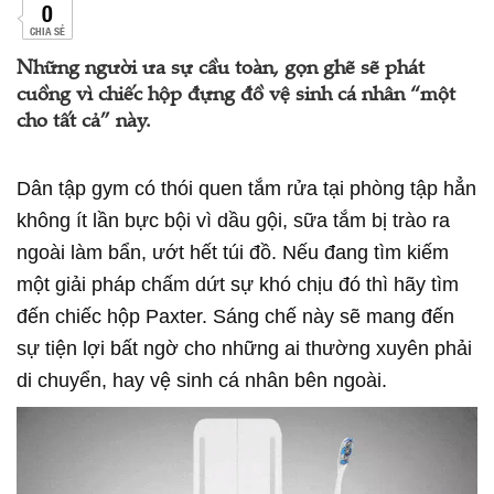
0
CHIA SẺ
Những người ưa sự cầu toàn, gọn ghẽ sẽ phát
cuồng vì chiếc hộp đựng đồ vệ sinh cá nhân “một
cho tất cả” này.
Dân tập gym có thói quen tắm rửa tại phòng tập hẳn
không ít lần bực bội vì dầu gội, sữa tắm bị trào ra
ngoài làm bẩn, ướt hết túi đồ. Nếu đang tìm kiếm
một giải pháp chấm dứt sự khó chịu đó thì hãy tìm
đến chiếc hộp Paxter. Sáng chế này sẽ mang đến
sự tiện lợi bất ngờ cho những ai thường xuyên phải
di chuyển, hay vệ sinh cá nhân bên ngoài.