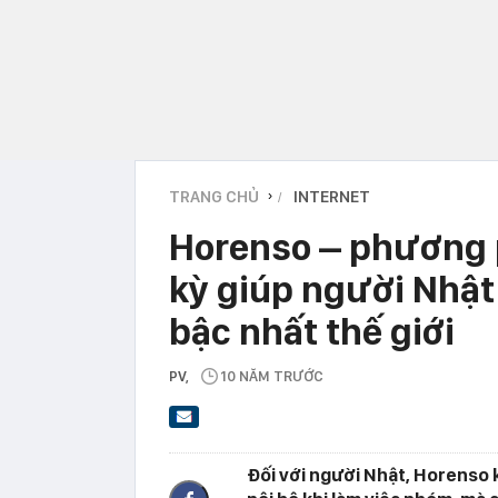
TRANG CHỦ
INTERNET
›
Horenso – phương 
kỳ giúp người Nhật
bậc nhất thế giới
PV
,
10 NĂM TRƯỚC
Đối với người Nhật, Horenso 