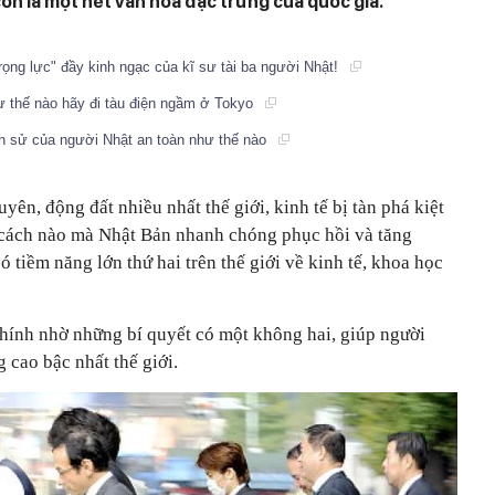
còn là một nét văn hóa đặc trưng của quốc gia.
ọng lực" đầy kinh ngạc của kĩ sư tài ba người Nhật!
ư thế nào hãy đi tàu điện ngầm ở Tokyo
lịch sử của người Nhật an toàn như thế nào
yên, động đất nhiều nhất thế giới, kinh tế bị tàn phá kiệt
 cách nào mà Nhật Bản nhanh chóng phục hồi và tăng
ó tiềm năng lớn thứ hai trên thế giới về kinh tế, khoa học
hính nhờ những bí quyết có một không hai, giúp người
 cao bậc nhất thế giới.