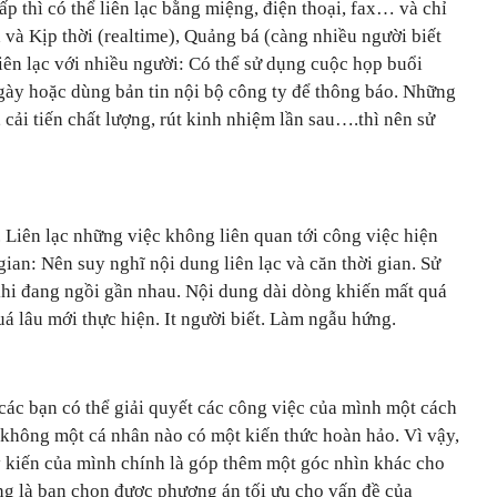
ấp thì có thể liên lạc bằng miệng, điện thoại, fax… và chỉ
và Kịp thời (realtime), Quảng bá (càng nhiều người biết
liên lạc với nhiều người: Có thể sử dụng cuộc họp buổi
ngày hoặc dùng bản tin nội bộ công ty để thông báo. Những
 cải tiến chất lượng, rút kinh nhiệm lần sau….thì nên sử
. Liên lạc những việc không liên quan tới công việc hiện
 gian: Nên suy nghĩ nội dung liên lạc và căn thời gian. Sử
hi đang ngồi gần nhau. Nội dung dài dòng khiến mất quá
uá lâu mới thực hiện. It người biết. Làm ngẫu hứng.
các bạn có thể giải quyết các công việc của mình một cách
 không một cá nhân nào có một kiến thức hoàn hảo. Vì vậy,
ý kiến của mình chính là góp thêm một góc nhìn khác cho
ọng là bạn chọn được phương án tối ưu cho vấn đề của