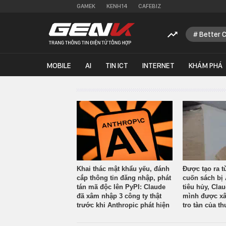
GAMEK
KENH14
CAFEBIZ
Better 
MOBILE
AI
TIN ICT
INTERNET
KHÁM PHÁ
Khai thác mật khẩu yếu, đánh
Được tạo ra t
cắp thông tin đăng nhập, phát
cuốn sách bị 
tán mã độc lên PyPI: Claude
tiêu hủy, Cla
đã xâm nhập 3 công ty thật
mình được xâ
trước khi Anthropic phát hiện
tro tàn của th