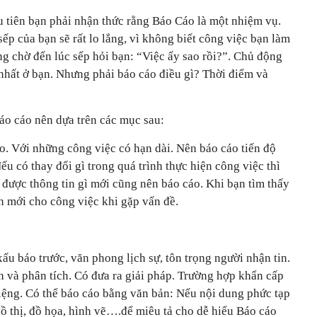
 tiên bạn phải nhận thức rằng Báo Cáo là một nhiệm vụ.
p của bạn sẽ rất lo lắng, vì không biết công việc bạn làm
g chờ đến lúc sếp hỏi bạn: “Việc ấy sao rồi?”. Chủ động
 nhất ở bạn. Nhưng phải báo cáo điều gì? Thời điểm và
áo cáo nên dựa trên các mục sau:
o. Với những công việc có hạn dài. Nên báo cáo tiến độ
ếu có thay đổi gì trong quá trình thực hiện công việc thì
 được thông tin gì mới cũng nên báo cáo. Khi bạn tìm thấy
n mới cho công việc khi gặp vấn đề.
xấu báo trước, văn phong lịch sự, tôn trọng người nhận tin.
n và phân tích. Có đưa ra giải pháp. Trường hợp khẩn cấp
iệng. Có thể báo cáo bằng văn bản: Nếu nội dung phức tạp
ồ thị, đồ họa, hình vẽ….để miêu tả cho dễ hiểu Báo cáo