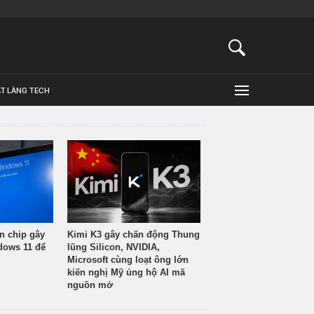
ẬT LÀNG TECH
n chip gây
Kimi K3 gây chấn động Thung
ndows 11 để
lũng Silicon, NVIDIA,
Microsoft cùng loạt ông lớn
kiến nghị Mỹ ủng hộ AI mã
nguồn mở