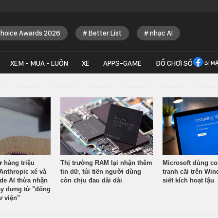
Choice Awards 2026
Better List
nhạc AI
XEM - MUA - LUÔN
XE
APPS-GAME
ĐỒ CHƠI SỐ
BÍ M
ừ hàng triệu
Thị trường RAM lại nhận thêm
Microsoft dùng co
Anthropic xé và
tin dữ, túi tiền người dùng
tranh cãi trên Wi
ude AI thừa nhận
còn chịu đau dài dài
siết kích hoạt lậu
y dựng từ "đống
ư viện"