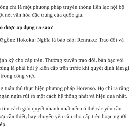
ông chỉ là một phương pháp truyền thông liên lạc nội bộ
t nét văn hóa đặc trưng của quốc gia.
nó được áp dụng ra sao?
chữ gồm: Hokoku: Nghĩa là báo cáo; Renraku: Trao đổi và
ịnh kỳ cho cấp trên. Thường xuyên trao đổi, bàn bạc với
ùng là phải hỏi ý kiến cấp trên trước khi quyết định làm gì
trong công việc.
ng tuân thủ thực hiện phương pháp Horenso. Họ chỉ ra rằng
găn ngừa rủi ro một cách hệ thống nhất và hiệu quả nhất.
n tìm cách giải quyết nhanh nhất nếu có thể các yêu cầu
ợp cần thiết, hãy chuyển yêu cầu cho cấp trên hoặc người
iếp.