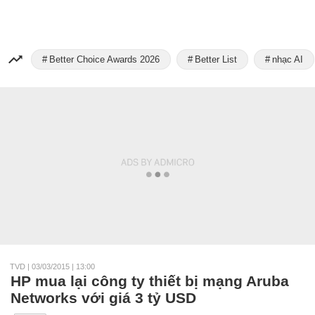
Better Choice Awards 2026
Better List
nhạc AI
TVD
|
03/03/2015 | 13:00
HP mua lại công ty thiết bị mạng Aruba
Networks với giá 3 tỷ USD