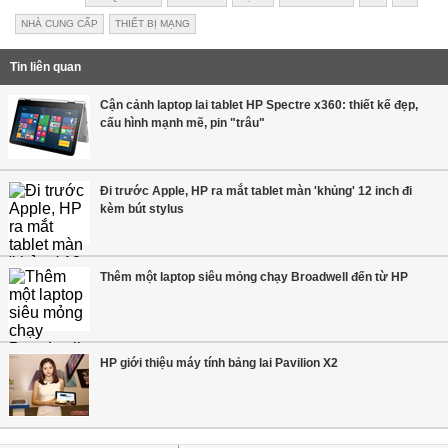
NHÀ CUNG CẤP
THIẾT BỊ MẠNG
Tin liên quan
Cận cảnh laptop lai tablet HP Spectre x360: thiết kế đẹp,
cấu hình mạnh mẽ, pin "trâu"
Đi trước Apple, HP ra mắt tablet màn 'khủng' 12 inch đi
kèm bút stylus
Thêm một laptop siêu mỏng chạy Broadwell đến từ HP
HP giới thiệu máy tính bảng lai Pavilion X2