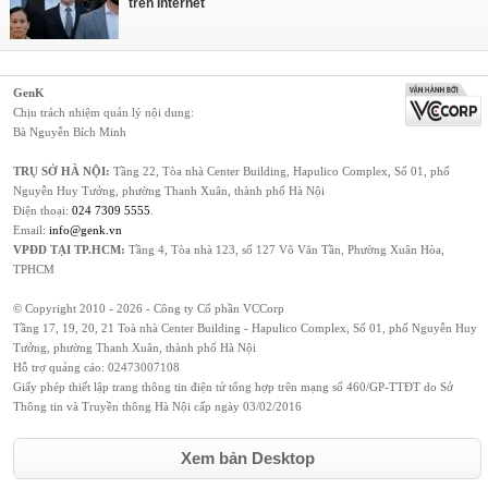
trên Internet
GenK
Chịu trách nhiệm quản lý nội dung:
Bà Nguyễn Bích Minh
TRỤ SỞ HÀ NỘI:
Tầng 22, Tòa nhà Center Building, Hapulico Complex, Số 01, phố
Nguyễn Huy Tưởng, phường Thanh Xuân, thành phố Hà Nội
Điện thoại:
024 7309 5555
.
Email:
info@genk.vn
VPĐD TẠI TP.HCM:
Tầng 4, Tòa nhà 123, số 127 Võ Văn Tần, Phường Xuân Hòa,
TPHCM
© Copyright 2010 - 2026 - Công ty Cổ phần VCCorp
Tầng 17, 19, 20, 21 Toà nhà Center Building - Hapulico Complex, Số 01, phố Nguyễn Huy
Tưởng, phường Thanh Xuân, thành phố Hà Nội
Hỗ trợ quảng cáo:
02473007108
Giấy phép thiết lập trang thông tin điện tử tổng hợp trên mạng số 460/GP-TTĐT do Sở
Thông tin và Truyền thông Hà Nội cấp ngày 03/02/2016
Xem bản Desktop