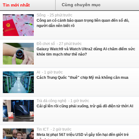
Cùng chuyên mục
Tin mới nhất
Sống - 25 phút trước
Công an có cảnh báo quan trọng liên quan đến sổ đỏ,
người dân nên biết rõ
Đồ chơi số - 27 phút trước
Galaxy Watch9 và Watch Ultra2 dùng AI chấm điểm sức
khỏe tim mạch như thế nào?
AI - 1 giờ trước
Cách Trung Quốc "thuê" chip Mỹ mà không cần mua
Trà đá công nghệ - 1 giờ trước
Cái gì lên rồi cũng phải xuống, trừ giá đồ điện tử thời AI
Tin ICT - 2 giờ trước
Meta bị phạt 567 triệu USD vì gây tổn hại đến giới trẻ