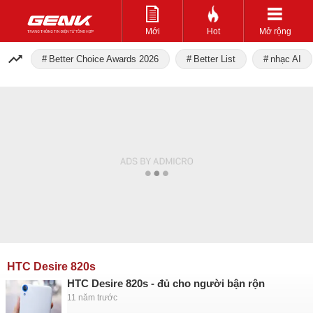
Mới
Hot
Mở rộng
Better Choice Awards 2026
Better List
nhạc AI
HTC Desire 820s
HTC Desire 820s - đủ cho người bận rộn
11 năm trước