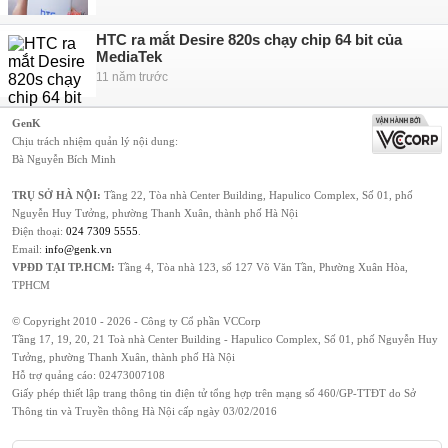
HTC ra mắt Desire 820s chạy chip 64 bit của
MediaTek
11 năm trước
GenK
Chịu trách nhiệm quản lý nội dung:
Bà Nguyễn Bích Minh
TRỤ SỞ HÀ NỘI:
Tầng 22, Tòa nhà Center Building, Hapulico Complex, Số 01, phố
Nguyễn Huy Tưởng, phường Thanh Xuân, thành phố Hà Nội
Điện thoại:
024 7309 5555
.
Email:
info@genk.vn
VPĐD TẠI TP.HCM:
Tầng 4, Tòa nhà 123, số 127 Võ Văn Tần, Phường Xuân Hòa,
TPHCM
© Copyright 2010 - 2026 - Công ty Cổ phần VCCorp
Tầng 17, 19, 20, 21 Toà nhà Center Building - Hapulico Complex, Số 01, phố Nguyễn Huy
Tưởng, phường Thanh Xuân, thành phố Hà Nội
Hỗ trợ quảng cáo:
02473007108
Giấy phép thiết lập trang thông tin điện tử tổng hợp trên mạng số 460/GP-TTĐT do Sở
Thông tin và Truyền thông Hà Nội cấp ngày 03/02/2016