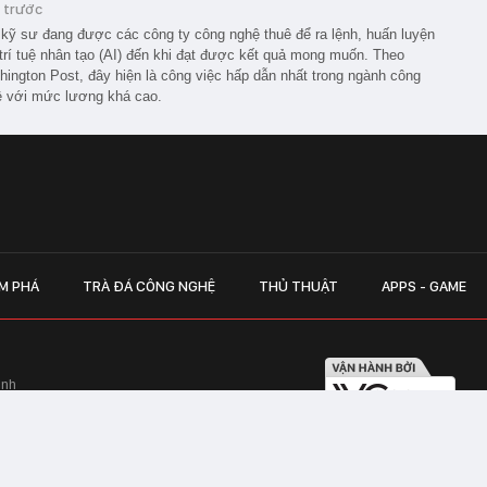
 trước
kỹ sư đang được các công ty công nghệ thuê để ra lệnh, huấn luyện
trí tuệ nhân tạo (AI) đến khi đạt được kết quả mong muốn. Theo
ington Post, đây hiện là công việc hấp dẫn nhất trong ngành công
 với mức lương khá cao.
M PHÁ
TRÀ ĐÁ CÔNG NGHỆ
THỦ THUẬT
APPS - GAME
inh
Hapulico Complex, Số 01, phố Nguyễn
LIÊN HỆ QUẢN
 Văn Tần, Phường Xuân Hòa, TPHCM