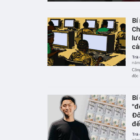
Bí
Ch
lư
cả
Trà
năm
Công
độc 
Bí
''
Đô
đế
Trà
năm