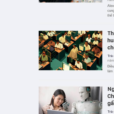
Alex
cung
thể 
Th
hu
ch
Trà
năm
Điều
làm 
Ng
Ch
gầ
Trà