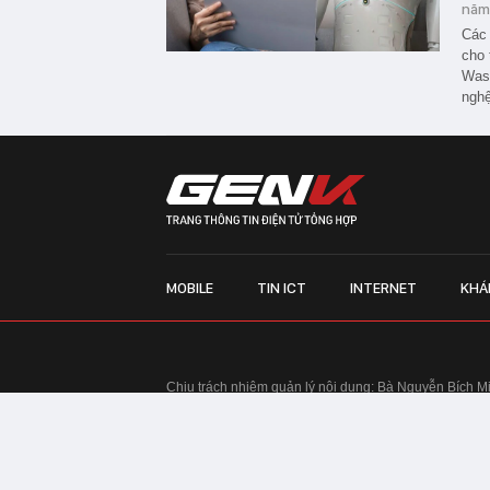
năm
Các 
cho 
Wash
nghệ
MOBILE
TIN ICT
INTERNET
KHÁ
Chịu trách nhiệm quản lý nội dung: Bà Nguyễn Bích M
TRỤ SỞ HÀ NỘI:
Tầng 22, Tòa nhà Center Building, 
Huy Tưởng, phường Thanh Xuân, thành phố Hà Nội
Điện thoại: 024 7309 5555.
Email:
info@genk.vn
VPĐD TẠI TP.HCM:
Tầng 4, Tòa nhà 123, số 127 Võ