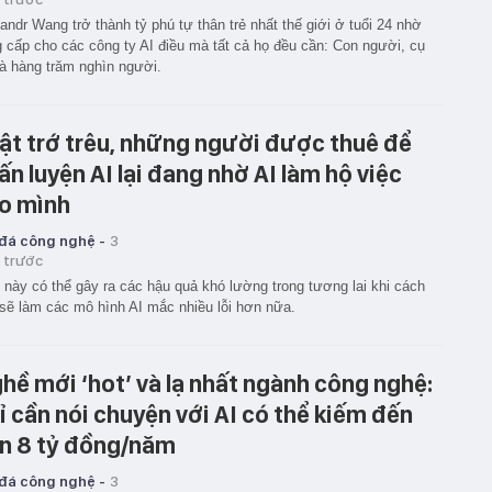
andr Wang trở thành tỷ phú tự thân trẻ nhất thế giới ở tuổi 24 nhờ
 cấp cho các công ty AI điều mà tất cả họ đều cần: Con người, cụ
là hàng trăm nghìn người.
ật trớ trêu, những người được thuê để
ấn luyện AI lại đang nhờ AI làm hộ việc
o mình
 đá công nghệ -
3
 trước
 này có thể gây ra các hậu quả khó lường trong tương lai khi cách
sẽ làm các mô hình AI mắc nhiều lỗi hơn nữa.
hề mới ‘hot’ và lạ nhất ngành công nghệ:
ỉ cần nói chuyện với AI có thể kiếm đến
n 8 tỷ đồng/năm
 đá công nghệ -
3