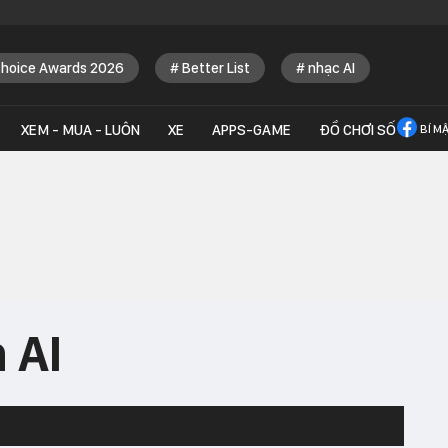
Choice Awards 2026
Better List
nhạc AI
XEM - MUA - LUÔN
XE
APPS-GAME
ĐỒ CHƠI SỐ
BÍ M
 AI