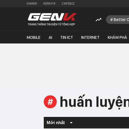
GAMEK
KENH14
CAFEBIZ
Better 
MOBILE
AI
TIN ICT
INTERNET
KHÁM PHÁ
huấn luyện
#
Mới nhất