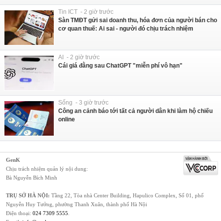
Tin ICT - 2 giờ trước
Sàn TMĐT gửi sai doanh thu, hóa đơn của người bán cho
cơ quan thuế: Ai sai - người đó chịu trách nhiệm
AI - 2 giờ trước
Cái giá đằng sau ChatGPT "miễn phí vô hạn"
Sống - 3 giờ trước
Công an cảnh báo tới tất cả người dân khi làm hộ chiếu
online
GenK
Chịu trách nhiệm quản lý nội dung:
Bà Nguyễn Bích Minh
TRỤ SỞ HÀ NỘI:
Tầng 22, Tòa nhà Center Building, Hapulico Complex, Số 01, phố
Nguyễn Huy Tưởng, phường Thanh Xuân, thành phố Hà Nội
Điện thoại:
024 7309 5555
.