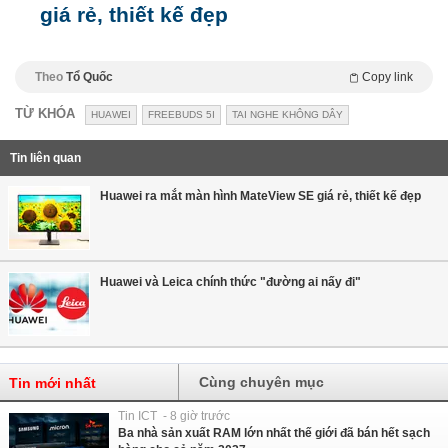
giá rẻ, thiết kế đẹp
Theo
Tổ Quốc
Copy link
TỪ KHÓA
HUAWEI
FREEBUDS 5I
TAI NGHE KHÔNG DÂY
Tin liên quan
Huawei ra mắt màn hình MateView SE giá rẻ, thiết kế đẹp
Huawei và Leica chính thức "đường ai nấy đi"
Cùng chuyên mục
Tin mới nhất
Tin ICT - 8 giờ trước
Ba nhà sản xuất RAM lớn nhất thế giới đã bán hết sạch