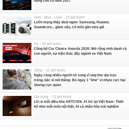
hàng cho cả năm 2027
Xem - Mua - Luôn - 10 giờ trước
Lướt mạng thấy deal ngon: Samsung, Huawei,
Soundcore... giảm sâu, có món gần nửa giá
Xe - 10 giờ trước
Công bố Car Choice Awards 2026: Mở rộng vinh danh cả
con người, sự kiện thúc đẩy ngành xe Việt Nam
Sống - 12 giờ trước
Ngày càng nhiều người tử vong vì ung thư đại trực
tràng, bác sĩ nói thẳng: Bỏ ngay 3 "kho" vi nhựa cực hại
nhưng cực quen
Gia dụng - 13 giờ trước
LG ra mắt điều hòa ARTCOOL AI Air tại Việt Nam: Thiết
kế như một món nội thất, AI cá nhân hóa trải nghiệm