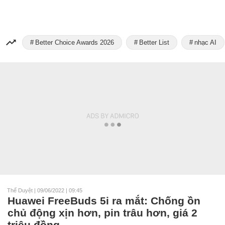
Better Choice Awards 2026
Better List
nhạc AI
Thế Duyệt
|
09/06/2022 | 09:45
Huawei FreeBuds 5i ra mắt: Chống ồn
chủ động xịn hơn, pin trâu hơn, giá 2
triệu đồng