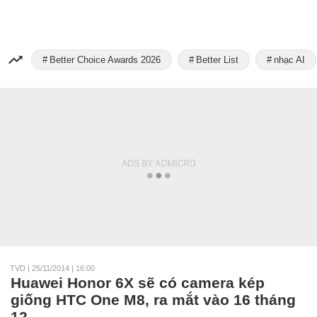
Better Choice Awards 2026
Better List
nhạc AI
TVD
|
25/11/2014 | 16:00
Huawei Honor 6X sẽ có camera kép
giống HTC One M8, ra mắt vào 16 tháng
12