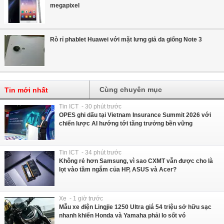
megapixel
Rò rỉ phablet Huawei với mặt lưng giả da giống Note 3
Cùng chuyên mục
Tin mới nhất
Tin ICT - 30 phút trước
OPES ghi dấu tại Vietnam Insurance Summit 2026 với
chiến lược AI hướng tới tăng trưởng bền vững
Tin ICT - 34 phút trước
Không rẻ hơn Samsung, vì sao CXMT vẫn được cho là
lọt vào tầm ngắm của HP, ASUS và Acer?
Xe - 1 giờ trước
Mẫu xe điện Lingjie 1250 Ultra giá 54 triệu sở hữu sạc
nhanh khiến Honda và Yamaha phải lo sốt vó