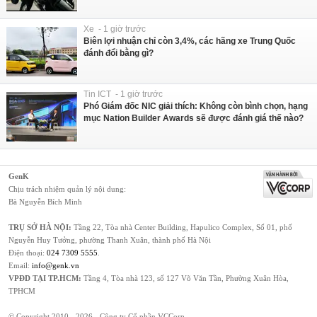
Xe - 1 giờ trước
Biên lợi nhuận chỉ còn 3,4%, các hãng xe Trung Quốc
đánh đổi bằng gì?
Tin ICT - 1 giờ trước
Phó Giám đốc NIC giải thích: Không còn bình chọn, hạng
mục Nation Builder Awards sẽ được đánh giá thế nào?
GenK
Chịu trách nhiệm quản lý nội dung:
Bà Nguyễn Bích Minh
TRỤ SỞ HÀ NỘI:
Tầng 22, Tòa nhà Center Building, Hapulico Complex, Số 01, phố
Nguyễn Huy Tưởng, phường Thanh Xuân, thành phố Hà Nội
Điện thoại:
024 7309 5555
.
Email:
info@genk.vn
VPĐD TẠI TP.HCM:
Tầng 4, Tòa nhà 123, số 127 Võ Văn Tần, Phường Xuân Hòa,
TPHCM
© Copyright 2010 - 2026 - Công ty Cổ phần VCCorp