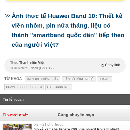
Ảnh thực tế Huawei Band 10: Thiết kế
viền nhôm, pin nửa tháng, liệu có
thành "smartband quốc dân" tiếp theo
của người Việt?
Theo
Thanh niên Việt
Copy link
30/03/2025 19:20 (GMT +7)
TỪ KHÓA
TAI NGHE KHÔNG DÂY
SĂN ĐỒ CÔNG NGHỆ
HUAWEI
HUAWEI FREEBUDS SE 3
FREEBUDS SE 3
Tin liên quan
Cùng chuyên mục
Tin mới nhất
Xe - 21 phút trước
So kè Yamaha Tenere 700, vua phượt Royal Enfield