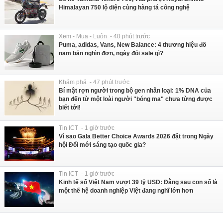
Himalayan 750 lộ diện cùng hàng tá công nghệ
Xem - Mua - Luôn - 40 phút trước
Puma, adidas, Vans, New Balance: 4 thương hiệu đồ
nam bán nghìn đơn, ngày đôi sale gì?
Khám phá - 47 phút trước
Bí mật rợn người trong bộ gen nhân loại: 1% DNA của
bạn đến từ một loài người "bóng ma" chưa từng được
biết tới!
Tin ICT - 1 giờ trước
Vì sao Gala Better Choice Awards 2026 đặt trong Ngày
hội Đổi mới sáng tạo quốc gia?
Tin ICT - 1 giờ trước
Kinh tế số Việt Nam vượt 39 tỷ USD: Đằng sau con số là
một thế hệ doanh nghiệp Việt đang nghĩ lớn hơn