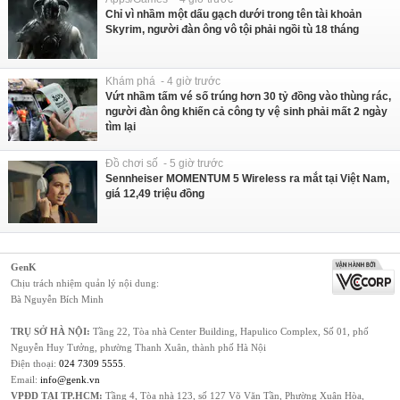
Chỉ vì nhầm một dấu gạch dưới trong tên tài khoản
Skyrim, người đàn ông vô tội phải ngồi tù 18 tháng
Khám phá - 4 giờ trước
Vứt nhầm tấm vé số trúng hơn 30 tỷ đồng vào thùng rác,
người đàn ông khiến cả công ty vệ sinh phải mất 2 ngày
tìm lại
Đồ chơi số - 5 giờ trước
Sennheiser MOMENTUM 5 Wireless ra mắt tại Việt Nam,
giá 12,49 triệu đồng
GenK
Chịu trách nhiệm quản lý nội dung:
Bà Nguyễn Bích Minh
TRỤ SỞ HÀ NỘI:
Tầng 22, Tòa nhà Center Building, Hapulico Complex, Số 01, phố
Nguyễn Huy Tưởng, phường Thanh Xuân, thành phố Hà Nội
Điện thoại:
024 7309 5555
.
Email:
info@genk.vn
VPĐD TẠI TP.HCM:
Tầng 4, Tòa nhà 123, số 127 Võ Văn Tần, Phường Xuân Hòa,