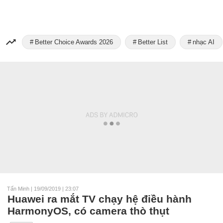
Better Choice Awards 2026
Better List
nhạc AI
Tấn Minh
|
19/09/2019 | 23:07
Huawei ra mắt TV chạy hệ điều hành
HarmonyOS, có camera thò thụt