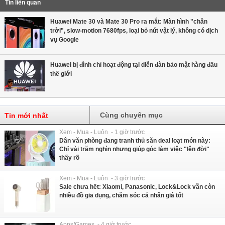
Tin liên quan
Huawei Mate 30 và Mate 30 Pro ra mắt: Màn hình "chân
trời", slow-motion 7680fps, loại bỏ nút vật lý, không có dịch
vụ Google
Huawei bị đình chỉ hoạt động tại diễn đàn bảo mật hàng đầu
thế giới
Cùng chuyên mục
Tin mới nhất
Xem - Mua - Luôn - 1 giờ trước
Dân văn phòng đang tranh thủ săn deal loạt món này:
Chỉ vài trăm nghìn nhưng giúp góc làm việc "lên đời"
thấy rõ
Xem - Mua - Luôn - 3 giờ trước
Sale chưa hết: Xiaomi, Panasonic, Lock&Lock vẫn còn
nhiều đồ gia dụng, chăm sóc cá nhân giá tốt
Apps/Games - 4 giờ trước