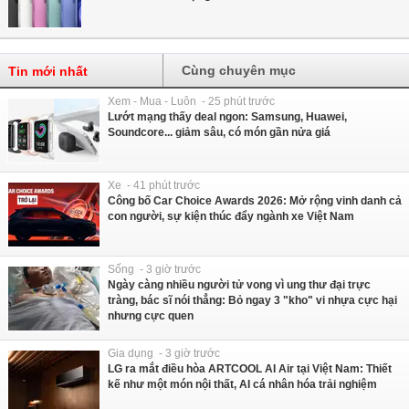
Cùng chuyên mục
Tin mới nhất
Xem - Mua - Luôn - 25 phút trước
Lướt mạng thấy deal ngon: Samsung, Huawei,
Soundcore... giảm sâu, có món gần nửa giá
Xe - 41 phút trước
Công bố Car Choice Awards 2026: Mở rộng vinh danh cả
con người, sự kiện thúc đẩy ngành xe Việt Nam
Sống - 3 giờ trước
Ngày càng nhiều người tử vong vì ung thư đại trực
tràng, bác sĩ nói thẳng: Bỏ ngay 3 "kho" vi nhựa cực hại
nhưng cực quen
Gia dụng - 3 giờ trước
LG ra mắt điều hòa ARTCOOL AI Air tại Việt Nam: Thiết
kế như một món nội thất, AI cá nhân hóa trải nghiệm