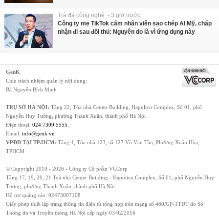
Trà đá công nghệ - 3 giờ trước
Công ty mẹ TikTok cấm nhân viên sao chép AI Mỹ, chấp
nhận đi sau đối thủ: Nguyên do là vì ứng dụng này
GenK
Chịu trách nhiệm quản lý nội dung:
Bà Nguyễn Bích Minh
TRỤ SỞ HÀ NỘI:
Tầng 22, Tòa nhà Center Building, Hapulico Complex, Số 01, phố
Nguyễn Huy Tưởng, phường Thanh Xuân, thành phố Hà Nội
Điện thoại:
024 7309 5555
.
Email:
info@genk.vn
VPĐD TẠI TP.HCM:
Tầng 4, Tòa nhà 123, số 127 Võ Văn Tần, Phường Xuân Hòa,
TPHCM
© Copyright 2010 - 2026 - Công ty Cổ phần VCCorp
Tầng 17, 19, 20, 21 Toà nhà Center Building - Hapulico Complex, Số 01, phố Nguyễn Huy
Tưởng, phường Thanh Xuân, thành phố Hà Nội
Hỗ trợ quảng cáo:
02473007108
Giấy phép thiết lập trang thông tin điện tử tổng hợp trên mạng số 460/GP-TTĐT do Sở
Thông tin và Truyền thông Hà Nội cấp ngày 03/02/2016