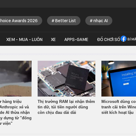
Choice Awards 2026
Better List
nhạc AI
XEM - MUA - LUÔN
XE
APPS-GAME
ĐỒ CHƠI SỐ
BÍ M
ừ hàng triệu
Thị trường RAM lại nhận thêm
Microsoft dùng co
Anthropic xé và
tin dữ, túi tiền người dùng
tranh cãi trên Wi
ude AI thừa nhận
còn chịu đau dài dài
siết kích hoạt lậu
y dựng từ "đống
ư viện"