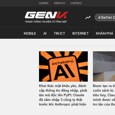
GAMEK
KENH14
CAFEBIZ
Better 
MOBILE
AI
TIN ICT
INTERNET
KHÁM PHÁ
Khai thác mật khẩu yếu, đánh
Được tạo ra t
cắp thông tin đăng nhập, phát
cuốn sách bị 
tán mã độc lên PyPI: Claude
tiêu hủy, Cla
đã xâm nhập 3 công ty thật
mình được xâ
trước khi Anthropic phát hiện
tro tàn của th