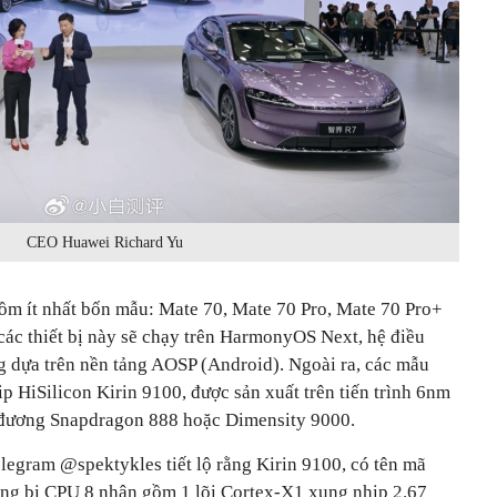
CEO Huawei Richard Yu
ồm ít nhất bốn mẫu: Mate 70, Mate 70 Pro, Mate 70 Pro+
các thiết bị này sẽ chạy trên HarmonyOS Next, hệ điều
 dựa trên nền tảng AOSP (Android). Ngoài ra, các mẫu
ip HiSilicon Kirin 9100, được sản xuất trên tiến trình 6nm
 đương Snapdragon 888 hoặc Dimensity 9000.
elegram @spektykles tiết lộ rằng Kirin 9100, có tên mã
rang bị CPU 8 nhân gồm 1 lõi Cortex-X1 xung nhịp 2.67