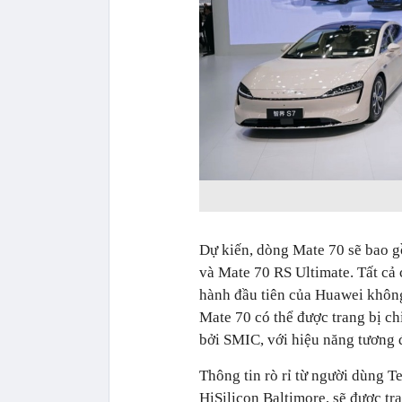
Dự kiến, dòng Mate 70 sẽ bao g
và Mate 70 RS Ultimate. Tất cả 
hành đầu tiên của Huawei không
Mate 70 có thể được trang bị ch
bởi SMIC, với hiệu năng tương
Thông tin rò rỉ từ người dùng T
HiSilicon Baltimore, sẽ được t