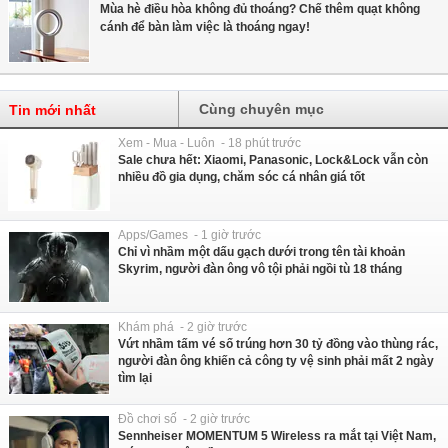
Mùa hè điều hòa không đủ thoáng? Chế thêm quạt không
cánh để bàn làm việc là thoáng ngay!
Cùng chuyên mục
Tin mới nhất
Xem - Mua - Luôn - 18 phút trước
Sale chưa hết: Xiaomi, Panasonic, Lock&Lock vẫn còn
nhiều đồ gia dụng, chăm sóc cá nhân giá tốt
Apps/Games - 1 giờ trước
Chỉ vì nhầm một dấu gạch dưới trong tên tài khoản
Skyrim, người đàn ông vô tội phải ngồi tù 18 tháng
Khám phá - 2 giờ trước
Vứt nhầm tấm vé số trúng hơn 30 tỷ đồng vào thùng rác,
người đàn ông khiến cả công ty vệ sinh phải mất 2 ngày
tìm lại
Đồ chơi số - 2 giờ trước
Sennheiser MOMENTUM 5 Wireless ra mắt tại Việt Nam,