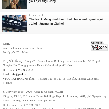
giá 12,49 triệu đồng
AI - 2 giờ trước
Chatbot AI đang viral thực chất chỉ có một người ngồi
trả lời hàng nghìn câu hỏi
GenK
Chịu trách nhiệm quản lý nội dung:
Bà Nguyễn Bích Minh
TRỤ SỞ HÀ NỘI:
Tầng 22, Tòa nhà Center Building, Hapulico Complex, Số 01, phố
Nguyễn Huy Tưởng, phường Thanh Xuân, thành phố Hà Nội
Điện thoại:
024 7309 5555
.
Email:
info@genk.vn
VPĐD TẠI TP.HCM:
Tầng 4, Tòa nhà 123, số 127 Võ Văn Tần, Phường Xuân Hòa,
TPHCM
© Copyright 2010 - 2026 - Công ty Cổ phần VCCorp
Tầng 17, 19, 20, 21 Toà nhà Center Building - Hapulico Complex, Số 01, phố Nguyễn Huy
Tưởng, phường Thanh Xuân, thành phố Hà Nội
Hỗ trợ quảng cáo:
02473007108