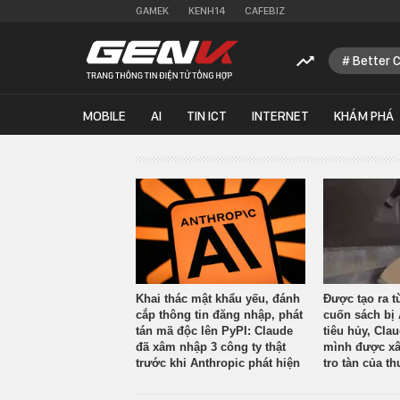
GAMEK
KENH14
CAFEBIZ
Better 
MOBILE
AI
TIN ICT
INTERNET
KHÁM PHÁ
Khai thác mật khẩu yếu, đánh
Được tạo ra t
cắp thông tin đăng nhập, phát
cuốn sách bị 
tán mã độc lên PyPI: Claude
tiêu hủy, Cla
đã xâm nhập 3 công ty thật
mình được xâ
trước khi Anthropic phát hiện
tro tàn của th