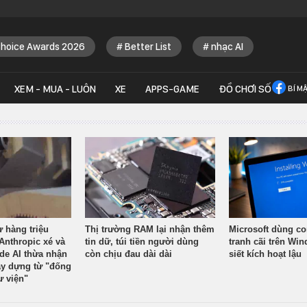
Choice Awards 2026
Better List
nhạc AI
XEM - MUA - LUÔN
XE
APPS-GAME
ĐỒ CHƠI SỐ
BÍ M
ừ hàng triệu
Thị trường RAM lại nhận thêm
Microsoft dùng co
Anthropic xé và
tin dữ, túi tiền người dùng
tranh cãi trên Wi
ude AI thừa nhận
còn chịu đau dài dài
siết kích hoạt lậu
y dựng từ "đống
ư viện"