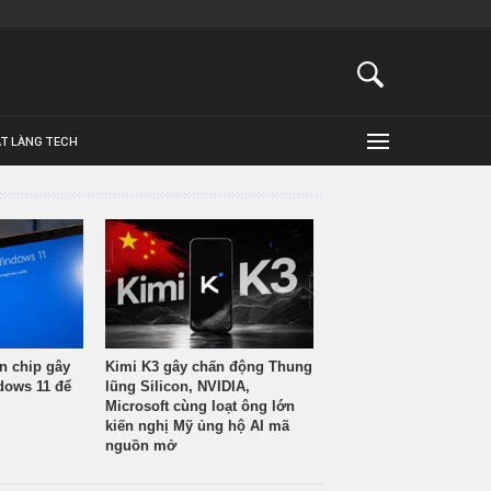
ẬT LÀNG TECH
n chip gây
Kimi K3 gây chấn động Thung
ndows 11 để
lũng Silicon, NVIDIA,
Microsoft cùng loạt ông lớn
kiến nghị Mỹ ủng hộ AI mã
nguồn mở