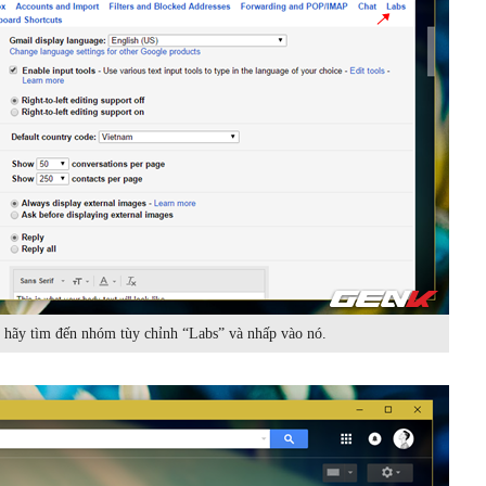
n hãy tìm đến nhóm tùy chỉnh “Labs” và nhấp vào nó.