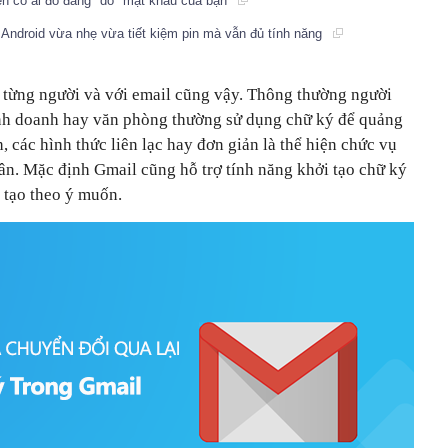
ện có ai đó đang "dò" mật khẩu của bạn
Android vừa nhẹ vừa tiết kiệm pin mà vẫn đủ tính năng
a từng người và với email cũng vậy. Thông thường người
nh doanh hay văn phòng thường sử dụng chữ ký để quảng
, các hình thức liên lạc hay đơn giản là thể hiện chức vụ
hân. Mặc định Gmail cũng hỗ trợ tính năng khởi tạo chữ ký
 tạo theo ý muốn.