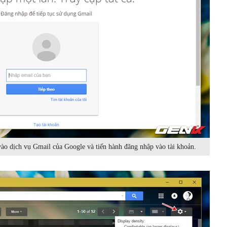
 vào dịch vụ Gmail của Google và tiến hành đăng nhập vào tài khoản.