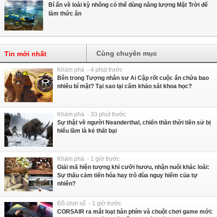
Bí ẩn về loài kỳ nhông có thể dùng năng lượng Mặt Trời để
làm thức ăn
Cùng chuyên mục
Tin mới nhất
Khám phá - 4 phút trước
Bên trong Tượng nhân sư Ai Cập rốt cuộc ẩn chứa bao
nhiêu bí mật? Tại sao lại cấm khảo sát khoa học?
Khám phá - 33 phút trước
Sự thật về người Neanderthal, chiến thần thời tiền sử bị
hiểu lầm là kẻ thất bại
Khám phá - 1 giờ trước
Giải mã hiện tượng khỉ cưỡi hươu, nhận nuôi khác loài:
Sự thấu cảm tiến hóa hay trò đùa nguy hiểm của tự
nhiên?
Đồ chơi số - 1 giờ trước
CORSAIR ra mắt loạt bàn phím và chuột chơi game mới: