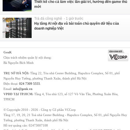
Thiết kế cho cả làm việc lẫn giải trí, hướng đến game thủ
mới
Trà đá công nghệ - 1 giờ trước
Hạ tầng AI nội địa và bài toán chủ quyền dữ liệu của
doanh nghiệp Việt
GenK
Chịu trách nhiệm quản lý nội dung:
Bà Nguyễn Bích Minh
TRỤ SỞ HÀ NỘI:
Tầng 22, Tòa nhà Center Building, Hapulico Complex, Số 01, phố
Nguyễn Huy Tưởng, phường Thanh Xuân, thành phố Hà Nội
Điện thoại:
024 7309 5555
.
Email:
info@genk.vn
VPĐD TẠI TP.HCM:
Tầng 4, Tòa nhà 123, số 127 Võ Văn Tần, Phường Xuân Hòa,
TPHCM
© Copyright 2010 - 2026 - Công ty Cổ phần VCCorp
Tầng 17, 19, 20, 21 Toà nhà Center Building - Hapulico Complex, Số 01, phố Nguyễn Huy
Tưởng, phường Thanh Xuân, thành phố Hà Nội
Hỗ trợ quảng cáo:
02473007108