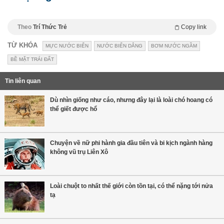
Theo
Trí Thức Trẻ
Copy link
TỪ KHÓA
MỰC NƯỚC BIỂN
NƯỚC BIỂN DÂNG
BƠM NƯỚC NGẦM
BỀ MẶT TRÁI ĐẤT
Tin liên quan
Dù nhìn giống như cáo, nhưng đây lại là loài chó hoang có
thể giết được hổ
Chuyện về nữ phi hành gia đầu tiên và bi kịch ngành hàng
không vũ trụ Liên Xô
Loài chuột to nhất thế giới còn tồn tại, có thể nặng tới nửa
tạ