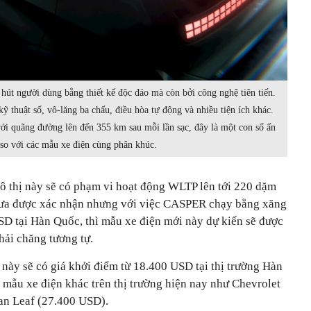
t người dùng bằng thiết kế độc đáo mà còn bởi công nghệ tiên tiến.
ỹ thuật số, vô-lăng ba chấu, điều hòa tự động và nhiều tiện ích khác.
với quãng đường lên đến 355 km sau mỗi lần sạc, đây là một con số ấn
so với các mẫu xe điện cùng phân khúc.
 thị này sẽ có phạm vi hoạt động WLTP lên tới 220 dặm
hưa được xác nhận nhưng với việc CASPER chạy bằng xăng
SD tại Hàn Quốc, thì mẫu xe điện mới này dự kiến sẽ được
phải chăng tương tự.
này sẽ có giá khởi điểm từ 18.400 USD tại thị trường Hàn
 mẫu xe điện khác trên thị trường hiện nay như Chevrolet
an Leaf (27.400 USD).