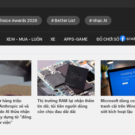
Choice Awards 2026
Better List
nhạc AI
XEM - MUA - LUÔN
XE
APPS-GAME
ĐỒ CHƠI SỐ
BÍ M
ừ hàng triệu
Thị trường RAM lại nhận thêm
Microsoft dùng co
Anthropic xé và
tin dữ, túi tiền người dùng
tranh cãi trên Wi
ude AI thừa nhận
còn chịu đau dài dài
siết kích hoạt lậu
y dựng từ "đống
ư viện"