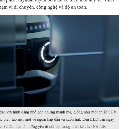
hạm vi di chuyển, công nghệ và độ an toàn.
đáo với hình dáng nhỏ gọn nhưng mạnh mẽ, giống như một chiếc SUV.
ặc biệt, tạo nên một vẻ ngoài hấp dẫn và cuốn hút. Đèn LED ban ngày
el và đèn hậu là những yếu tố nổi bật trong thiết kế của INSTER.