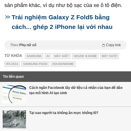
sản phẩm khác, ví dụ như bộ sạc của xe ô tô điện.
Trải nghiệm Galaxy Z Fold5 bằng
cách... ghép 2 iPhone lại với nhau
Theo
Phụ nữ số
Copy link
TỪ KHÓA
SAMSUNG
AI
MÁY GIẶT
HOUSE N HOME
MÁY SƯỞI
IFA 2024
SAMSUNG FOOD
HOUSENHOME
Tin liên quan
Cách ngăn Facebook lấy dữ liệu cá nhân của bạn để đào
tạo mô hình AI tạo sinh
Tại sao người ta không ăn mực khổng lồ?