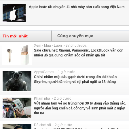
Apple hoàn tất chuyển 11 nhà máy sản xuất sang Việt Nam
Cùng chuyên mục
Tin mới nhất
Xem - Mua - Luôn - 37 phút trước
Sale chưa hết: Xiaomi, Panasonic, Lock&Lock vẫn còn
nhiều đồ gia dụng, chăm sóc cá nhân giá tốt
Apps/Games - 1 giờ trước
Chỉ vì nhầm một dấu gạch dưới trong tên tài khoản
Skyrim, người đàn ông vô tội phải ngồi tù 18 tháng
Khám phá - 2 giờ trước
Vứt nhầm tấm vé số trúng hơn 30 tỷ đồng vào thùng rác,
người đàn ông khiến cả công ty vệ sinh phải mất 2 ngày
tìm lại
Đồ chơi số - 2 giờ trước