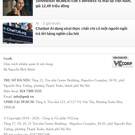
Sennheiser MOMENTUM 5 Wireless ra mắt tại Việt Nam,
giá 12,49 triệu đồng
AI - 3 giờ trước
Chatbot AI đang viral thực chất chỉ có một người ngồi
trả lời hàng nghìn câu hỏi
GenK
Chịu trách nhiệm quản lý nội dung:
Bà Nguyễn Bích Minh
TRỤ SỞ HÀ NỘI:
Tầng 22, Tòa nhà Center Building, Hapulico Complex, Số 01, phố
Nguyễn Huy Tưởng, phường Thanh Xuân, thành phố Hà Nội
Điện thoại:
024 7309 5555
.
Email:
info@genk.vn
VPĐD TẠI TP.HCM:
Tầng 4, Tòa nhà 123, số 127 Võ Văn Tần, Phường Xuân Hòa,
TPHCM
© Copyright 2010 - 2026 - Công ty Cổ phần VCCorp
Tầng 17, 19, 20, 21 Toà nhà Center Building - Hapulico Complex, Số 01, phố Nguyễn Huy
Tưởng, phường Thanh Xuân, thành phố Hà Nội
Hỗ trợ quảng cáo:
02473007108