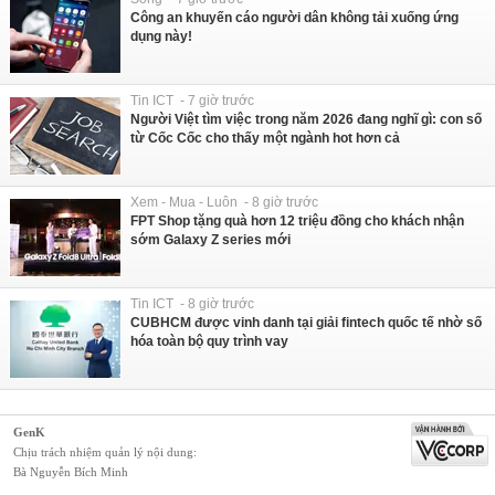
Công an khuyến cáo người dân không tải xuống ứng
dụng này!
Tin ICT - 7 giờ trước
Người Việt tìm việc trong năm 2026 đang nghĩ gì: con số
từ Cốc Cốc cho thấy một ngành hot hơn cả
Xem - Mua - Luôn - 8 giờ trước
FPT Shop tặng quà hơn 12 triệu đồng cho khách nhận
sớm Galaxy Z series mới
Tin ICT - 8 giờ trước
CUBHCM được vinh danh tại giải fintech quốc tế nhờ số
hóa toàn bộ quy trình vay
GenK
Chịu trách nhiệm quản lý nội dung:
Bà Nguyễn Bích Minh