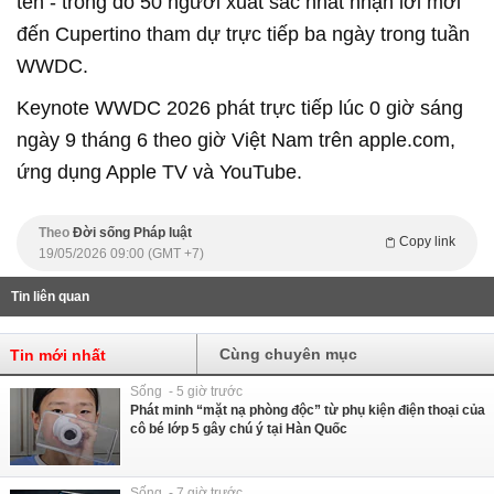
tên - trong đó 50 người xuất sắc nhất nhận lời mời
đến Cupertino tham dự trực tiếp ba ngày trong tuần
WWDC.
Keynote WWDC 2026 phát trực tiếp lúc 0 giờ sáng
ngày 9 tháng 6 theo giờ Việt Nam trên apple.com,
ứng dụng Apple TV và YouTube.
Theo
Đời sống Pháp luật
Copy link
19/05/2026 09:00 (GMT +7)
Tin liên quan
Cùng chuyên mục
Tin mới nhất
Sống - 5 giờ trước
Phát minh “mặt nạ phòng độc” từ phụ kiện điện thoại của
cô bé lớp 5 gây chú ý tại Hàn Quốc
Sống - 7 giờ trước