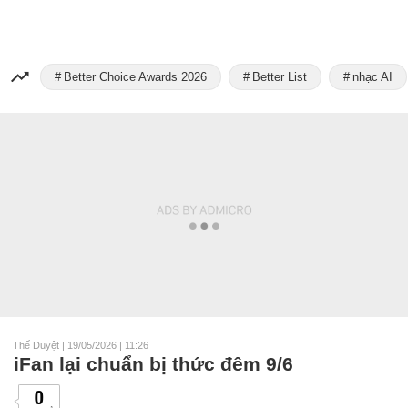
Better Choice Awards 2026
Better List
nhạc AI
Thế Duyệt
|
19/05/2026 | 11:26
iFan lại chuẩn bị thức đêm 9/6
0