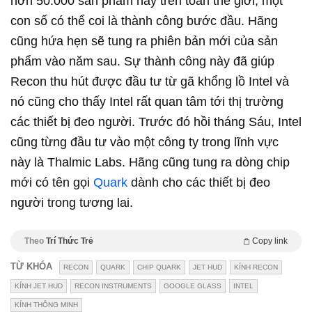
hơn 50.000 sản phẩm này trên toàn thế giới, một
con số có thể coi là thành công bước đầu. Hãng
cũng hứa hẹn sẽ tung ra phiên bản mới của sản
phẩm vào năm sau. Sự thành công này đã giúp
Recon thu hút được đầu tư từ gã khổng lồ Intel và
nó cũng cho thấy Intel rất quan tâm tới thị trường
các thiết bị đeo người. Trước đó hồi tháng Sáu, Intel
cũng từng đầu tư vào một công ty trong lĩnh vực
này là Thalmic Labs. Hãng cũng tung ra dòng chip
mới có tên gọi
Quark
dành cho các thiết bị đeo
người trong tương lai.
Theo
Trí Thức Trẻ
Copy link
TỪ KHÓA
RECON
QUARK
CHIP QUARK
JET HUD
KÍNH RECON
KÍNH JET HUD
RECON INSTRUMENTS
GOOGLE GLASS
INTEL
KÍNH THÔNG MINH