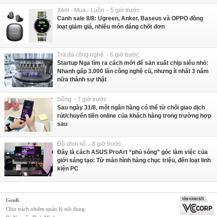
Xem - Mua - Luôn - 5 giờ trước
Canh sale 8/8: Ugreen, Anker, Baseus và OPPO đồng
loạt giảm giá, nhiều món đáng chốt đơn
Trà đá công nghệ - 6 giờ trước
Startup Nga tìm ra cách mới để sản xuất chip siêu nhỏ:
Nhanh gấp 3.000 lần công nghệ cũ, nhưng ít nhất 3 năm
nữa thành sự thật
Sống - 7 giờ trước
Sau ngày 31/8, một ngân hàng có thể từ chối giao dịch
rút/chuyển tiền online của khách hàng trong trường hợp
sau
Đồ chơi số - 8 giờ trước
Đây là cách ASUS ProArt “phủ sóng” góc làm việc của
giới sáng tạo: Từ màn hình hàng chục triệu, đến loạt linh
kiện PC
GenK
Chịu trách nhiệm quản lý nội dung: