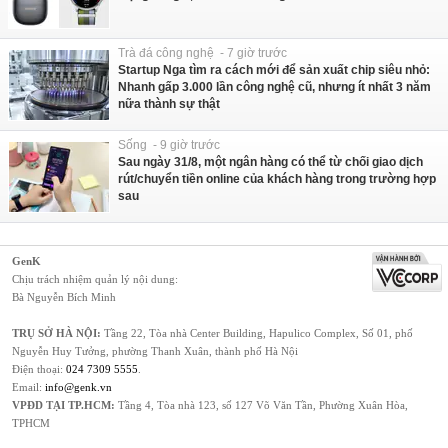
Trà đá công nghệ - 7 giờ trước
Startup Nga tìm ra cách mới để sản xuất chip siêu nhỏ:
Nhanh gấp 3.000 lần công nghệ cũ, nhưng ít nhất 3 năm
nữa thành sự thật
Sống - 9 giờ trước
Sau ngày 31/8, một ngân hàng có thể từ chối giao dịch
rút/chuyển tiền online của khách hàng trong trường hợp
sau
GenK
Chịu trách nhiệm quản lý nội dung:
Bà Nguyễn Bích Minh
TRỤ SỞ HÀ NỘI:
Tầng 22, Tòa nhà Center Building, Hapulico Complex, Số 01, phố
Nguyễn Huy Tưởng, phường Thanh Xuân, thành phố Hà Nội
Điện thoại:
024 7309 5555
.
Email:
info@genk.vn
VPĐD TẠI TP.HCM:
Tầng 4, Tòa nhà 123, số 127 Võ Văn Tần, Phường Xuân Hòa,
TPHCM