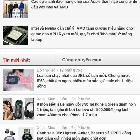
Các cựu lãnh đạo mảng chip của Apple thành lập công ty để
đấu với Intel và AMD
Intel và Nvidia cần chú ý: AMD tăng cường hiệu năng chơi
game cho APU Ryzen mới, quyết chơi 'khô máu' ở mảng
laptop
Cùng chuyên mục
Tin mới nhất
Đồ chơi số - 12 phút trước
Loa bán chạy nhất của JBL có bản mới: Chống nước
IP68, chất âm ngon, nhiều màu sắc, giá sale chỉ 1 triệu
đồng
Xem - Mua - Luôn - 2 giờ trước
8 món siêu sale ngày đôi 8/8: Tai nghe Ugreen giảm hơn
1 triệu, tai nghe đi bơi Lenovo chỉ 500.000đ, ống kính
zoom 400mm cho iPhone 1.7 triệu
Xem - Mua - Luôn - 7 giờ trước
Canh sale 8/8: Ugreen, Anker, Baseus và OPPO đồng
loạt giảm giá, nhiều món đáng chốt đơn