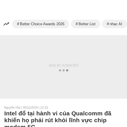
Better Choice Awards 2026
Better List
nhạc AI
Nguyễn Hải
|
30/11/2019 | 22:10
Intel đổ tại hành vi của Qualcomm đã
khiến họ phải rút khỏi lĩnh vực chip
modem 5G