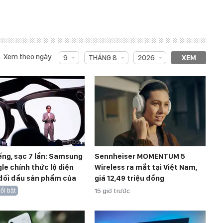
Xem theo ngày
9
THÁNG 8
2026
XEM
iếng, sạc 7 lần: Samsung
Sennheiser MOMENTUM 5
le chính thức lộ diện
Wireless ra mắt tại Việt Nam,
 đối đầu sản phẩm của
giá 12,49 triệu đồng
ổi bật
15 giờ trước