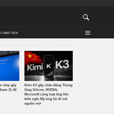
ẬT LÀNG TECH
n chip gây
Kimi K3 gây chấn động Thung
ndows 11 để
lũng Silicon, NVIDIA,
Microsoft cùng loạt ông lớn
kiến nghị Mỹ ủng hộ AI mã
nguồn mở