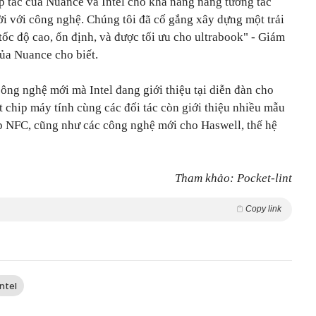
p tác của Nuance và Intel cho khả năng năng tương tác
ời với công nghệ. Chúng tôi đã cố gắng xây dựng một trải
ốc độ cao, ổn định, và được tối ưu cho ultrabook" - Giám
ủa Nuance cho biết.
công nghệ mới mà Intel đang giới thiệu tại diễn đàn cho
ất chip máy tính cùng các đối tác còn giới thiệu nhiều mẫu
ợp NFC, cũng như các công nghệ mới cho Haswell, thế hệ
Tham khảo: Pocket-lint
Copy link
intel