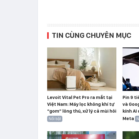
TIN CÙNG CHUYÊN MỤC
Levoit Vital Pet Pro ra mắt tại
Pin 9 t
Việt Nam: Máy lọc không khí tự
và Goog
“gom” lông thú, xử lý cả mùi hôi
kính AI
Meta
Nổi bật
N