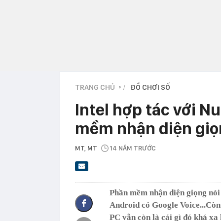
TRANG CHỦ
ĐỒ CHƠI SỐ
›
Intel hợp tác với N
mềm nhận diện giọn
MT
, MT
14 NĂM TRƯỚC
Phần mềm nhận diện giọng nói đ
Android có Google Voice...Còn 
PC vẫn còn là cái gì đó khá xa 