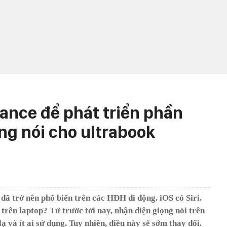
uance để phát triển phần
g nói cho ultrabook
ã trở nên phổ biến trên các HĐH di động. iOS có Siri.
trên laptop? Từ trước tới nay, nhận diện giọng nói trên
lạ và ít ai sử dụng. Tuy nhiên, điều này sẽ sớm thay đổi.