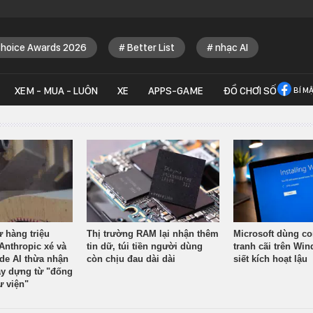
Choice Awards 2026
Better List
nhạc AI
XEM - MUA - LUÔN
XE
APPS-GAME
ĐỒ CHƠI SỐ
BÍ M
ừ hàng triệu
Thị trường RAM lại nhận thêm
Microsoft dùng co
Anthropic xé và
tin dữ, túi tiền người dùng
tranh cãi trên Wi
ude AI thừa nhận
còn chịu đau dài dài
siết kích hoạt lậu
y dựng từ "đống
ư viện"