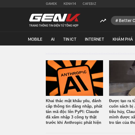
GAMEK
KENH14
CAFEBIZ
Better 
MOBILE
AI
TIN ICT
INTERNET
KHÁM PHÁ
Khai thác mật khẩu yếu, đánh
Được tạo ra t
cắp thông tin đăng nhập, phát
cuốn sách bị 
tán mã độc lên PyPI: Claude
tiêu hủy, Cla
đã xâm nhập 3 công ty thật
mình được xâ
trước khi Anthropic phát hiện
tro tàn của th