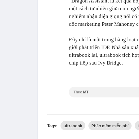
“Dragon Assistant là kết quả hợ
một cách tự nhiên giữa con ngư
nghiệm nhận diện giọng nói có t
đốc marketing Peter Mahoney c
Đây chỉ là một trong hàng loạt 
giới phát triển IDF. Nhà sản xu
ultrabook lai, ultrabook tích h
chip tiếp sau Ivy Bridge.
Theo
MT
ultrabook
Phần mềm miễn phí
Tags: