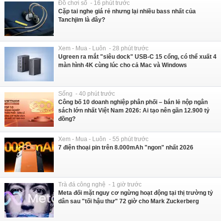
Đồ chơi số - 16 phút trước
Cặp tai nghe giá rẻ nhưng lại nhiều bass nhất của
Tanchjim là đây?
Xem - Mua - Luôn - 28 phút trước
Ugreen ra mắt "siêu dock" USB-C 15 cổng, có thể xuất 4
màn hình 4K cùng lúc cho cả Mac và Windows
Sống - 40 phút trước
Công bố 10 doanh nghiệp phân phối – bán lẻ nộp ngân
sách lớn nhất Việt Nam 2026: Ai tạo nên gần 12.900 tỷ
đồng?
Xem - Mua - Luôn - 55 phút trước
7 điện thoại pin trên 8.000mAh "ngon" nhất 2026
Trà đá công nghệ - 1 giờ trước
Meta đối mặt nguy cơ ngừng hoạt động tại thị trường tỷ
dân sau "tối hậu thư" 72 giờ cho Mark Zuckerberg