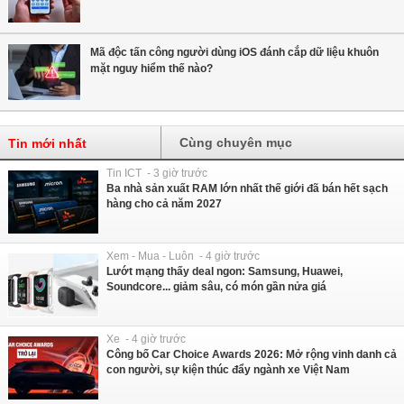
Mã độc tấn công người dùng iOS đánh cắp dữ liệu khuôn
mặt nguy hiểm thế nào?
Cùng chuyên mục
Tin mới nhất
Tin ICT - 3 giờ trước
Ba nhà sản xuất RAM lớn nhất thế giới đã bán hết sạch
hàng cho cả năm 2027
Xem - Mua - Luôn - 4 giờ trước
Lướt mạng thấy deal ngon: Samsung, Huawei,
Soundcore... giảm sâu, có món gần nửa giá
Xe - 4 giờ trước
Công bố Car Choice Awards 2026: Mở rộng vinh danh cả
con người, sự kiện thúc đẩy ngành xe Việt Nam