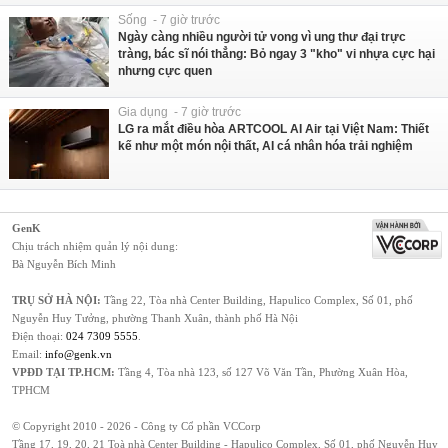
Sống - 7 giờ trước
Ngày càng nhiều người tử vong vì ung thư đại trực
tràng, bác sĩ nói thẳng: Bỏ ngay 3 "kho" vi nhựa cực hại
nhưng cực quen
Gia dụng - 7 giờ trước
LG ra mắt điều hòa ARTCOOL AI Air tại Việt Nam: Thiết
kế như một món nội thất, AI cá nhân hóa trải nghiệm
GenK
Chịu trách nhiệm quản lý nội dung:
Bà Nguyễn Bích Minh
TRỤ SỞ HÀ NỘI:
Tầng 22, Tòa nhà Center Building, Hapulico Complex, Số 01, phố
Nguyễn Huy Tưởng, phường Thanh Xuân, thành phố Hà Nội
Điện thoại:
024 7309 5555
.
Email:
info@genk.vn
VPĐD TẠI TP.HCM:
Tầng 4, Tòa nhà 123, số 127 Võ Văn Tần, Phường Xuân Hòa,
TPHCM
© Copyright 2010 - 2026 - Công ty Cổ phần VCCorp
Tầng 17, 19, 20, 21 Toà nhà Center Building - Hapulico Complex, Số 01, phố Nguyễn Huy