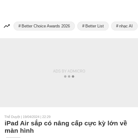
Better Choice Awards 2026
Better List
nhạc AI
Thế Duyệt
|
19/04/2024 | 22:29
iPad Air sắp có nâng cấp cực kỳ lớn về
màn hình