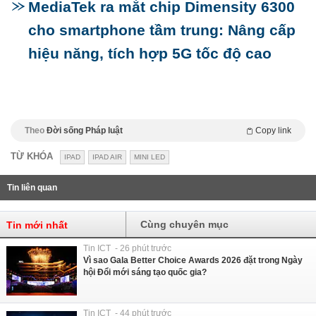
MediaTek ra mắt chip Dimensity 6300
cho smartphone tầm trung: Nâng cấp
hiệu năng, tích hợp 5G tốc độ cao
Theo
Đời sống Pháp luật
Copy link
TỪ KHÓA
IPAD
IPAD AIR
MINI LED
Tin liên quan
Cùng chuyên mục
Tin mới nhất
Tin ICT - 26 phút trước
Vì sao Gala Better Choice Awards 2026 đặt trong Ngày
hội Đổi mới sáng tạo quốc gia?
Tin ICT - 44 phút trước