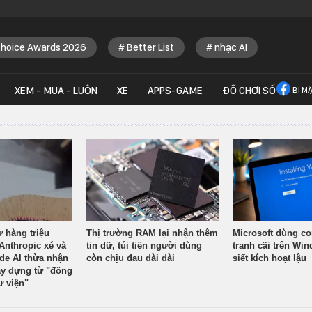
Choice Awards 2026
Better List
nhạc AI
XEM - MUA - LUÔN
XE
APPS-GAME
ĐỒ CHƠI SỐ
BÍ M
ừ hàng triệu
Thị trường RAM lại nhận thêm
Microsoft dùng co
Anthropic xé và
tin dữ, túi tiền người dùng
tranh cãi trên Wi
ude AI thừa nhận
còn chịu đau dài dài
siết kích hoạt lậu
y dựng từ "đống
ư viện"