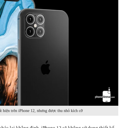
ất hiện trên iPhone 12, nhưng được thu nhỏ kích cỡ
khác lại khẳng định, iPhone 12 sẽ không sử dụng thiết kế