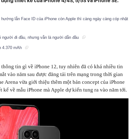
 dụng thiết kế của iPhone 4/4S, 5/5S và iPhone SE.
u hướng lẫn Face ID của iPhone còn Apple thì càng ngày càng cóp nhặt
i người đi đầu, nhưng vẫn là người dẫn đầu
in 4.370 mAh
 thông tin gì về iPhone 12, tuy nhiên đã có khá nhiều tin
mắt vào năm sau được đăng tải trên mạng trong thời gian
one Arena vừa giới thiệu thêm một bản concept của iPhone
ết kế về mẫu iPhone mà Apple dự kiến tung ra vào năm tới.