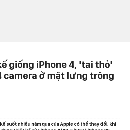
kế giống iPhone 4, 'tai thỏ'
 camera ở mặt lưng trông
 kế suốt nhiều năm qua của Apple có thể thay đổi, khi