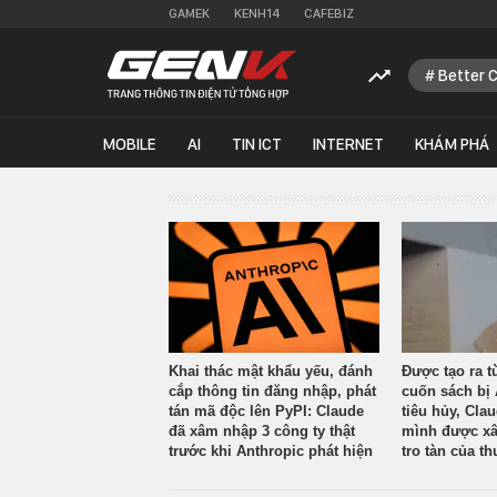
GAMEK
KENH14
CAFEBIZ
Better 
MOBILE
AI
TIN ICT
INTERNET
KHÁM PHÁ
Khai thác mật khẩu yếu, đánh
Được tạo ra t
cắp thông tin đăng nhập, phát
cuốn sách bị 
tán mã độc lên PyPI: Claude
tiêu hủy, Cla
đã xâm nhập 3 công ty thật
mình được xâ
trước khi Anthropic phát hiện
tro tàn của th