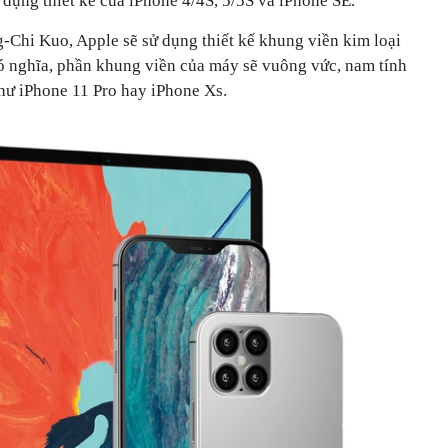
ử dụng thiết kế của iPhone 4/4S, 5/5S và iPhone SE.
-Chi Kuo, Apple sẽ sử dụng thiết kế khung viền kim loại
ó nghĩa, phần khung viền của máy sẽ vuông vức, nam tính
hư iPhone 11 Pro hay iPhone Xs.