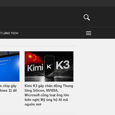
ẬT LÀNG TECH
n chip gây
Kimi K3 gây chấn động Thung
ndows 11 để
lũng Silicon, NVIDIA,
Microsoft cùng loạt ông lớn
kiến nghị Mỹ ủng hộ AI mã
nguồn mở