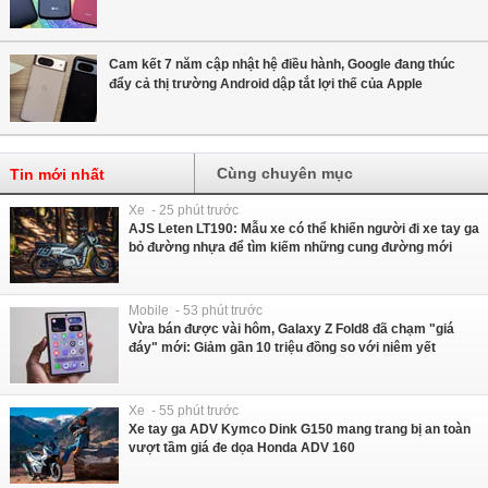
Cam kết 7 năm cập nhật hệ điều hành, Google đang thúc
đẩy cả thị trường Android dập tắt lợi thế của Apple
Cùng chuyên mục
Tin mới nhất
Xe - 25 phút trước
AJS Leten LT190: Mẫu xe có thể khiến người đi xe tay ga
bỏ đường nhựa để tìm kiếm những cung đường mới
Mobile - 53 phút trước
Vừa bán được vài hôm, Galaxy Z Fold8 đã chạm "giá
đáy" mới: Giảm gần 10 triệu đồng so với niêm yết
Xe - 55 phút trước
Xe tay ga ADV Kymco Dink G150 mang trang bị an toàn
vượt tầm giá đe dọa Honda ADV 160