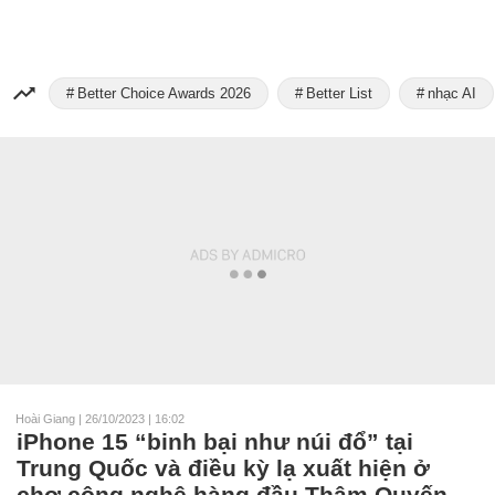
Better Choice Awards 2026
Better List
nhạc AI
Hoài Giang
|
26/10/2023 | 16:02
iPhone 15 “binh bại như núi đổ” tại
Trung Quốc và điều kỳ lạ xuất hiện ở
chợ công nghệ hàng đầu Thâm Quyến