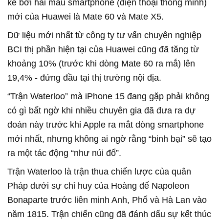
kể bởi hai mẫu smartphone (điện thoại thông minh)
mới của Huawei là Mate 60 và Mate X5.
Dữ liệu mới nhất từ công ty tư vấn chuyên nghiệp
BCI thị phần hiện tại của Huawei cũng đã tăng từ
khoảng 10% (trước khi dòng Mate 60 ra mắ) lên
19,4% - đứng đầu tại thị trường nội địa.
“Trận Waterloo” mà iPhone 15 đang gặp phải không
có gì bất ngờ khi nhiều chuyên gia đã đưa ra dự
đoán này trước khi Apple ra mắt dòng smartphone
mới nhất, nhưng không ai ngờ rằng “binh bại” sẽ tạo
ra một tác động “như núi đổ”.
Trận Waterloo là trận thua chiến lược của quân
Pháp dưới sự chỉ huy của Hoàng đế Napoleon
Bonaparte trước liên minh Anh, Phổ và Hà Lan vào
năm 1815. Trận chiến cũng đã đánh dấu sự kết thúc