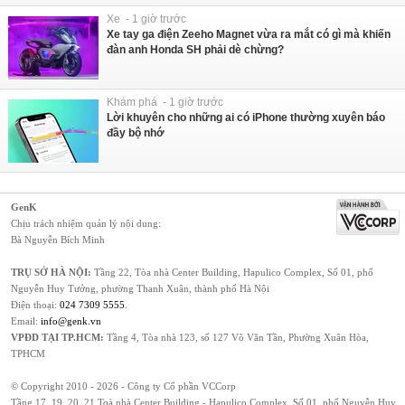
Xe - 1 giờ trước
Xe tay ga điện Zeeho Magnet vừa ra mắt có gì mà khiến
đàn anh Honda SH phải dè chừng?
Khám phá - 1 giờ trước
Lời khuyên cho những ai có iPhone thường xuyên báo
đầy bộ nhớ
GenK
Chịu trách nhiệm quản lý nội dung:
Bà Nguyễn Bích Minh
TRỤ SỞ HÀ NỘI:
Tầng 22, Tòa nhà Center Building, Hapulico Complex, Số 01, phố
Nguyễn Huy Tưởng, phường Thanh Xuân, thành phố Hà Nội
Điện thoại:
024 7309 5555
.
Email:
info@genk.vn
VPĐD TẠI TP.HCM:
Tầng 4, Tòa nhà 123, số 127 Võ Văn Tần, Phường Xuân Hòa,
TPHCM
© Copyright 2010 - 2026 - Công ty Cổ phần VCCorp
Tầng 17, 19, 20, 21 Toà nhà Center Building - Hapulico Complex, Số 01, phố Nguyễn Huy