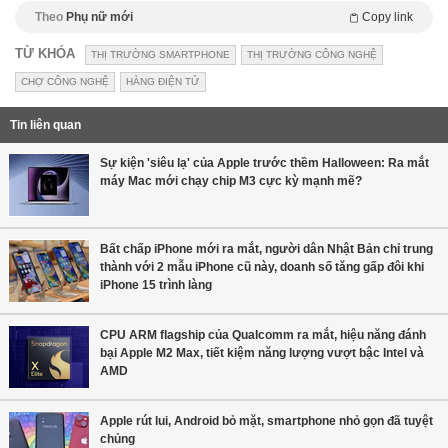
Theo
Phụ nữ mới
Copy link
TỪ KHÓA
THỊ TRƯỜNG SMARTPHONE
THỊ TRƯỜNG CÔNG NGHỆ
CHỢ CÔNG NGHỆ
HÀNG ĐIỆN TỬ
Tin liên quan
Sự kiện 'siêu lạ' của Apple trước thềm Halloween: Ra mắt
máy Mac mới chạy chip M3 cực kỳ mạnh mẽ?
Bất chấp iPhone mới ra mắt, người dân Nhật Bản chỉ trung
thành với 2 mẫu iPhone cũ này, doanh số tăng gấp đôi khi
iPhone 15 trình làng
CPU ARM flagship của Qualcomm ra mắt, hiệu năng đánh
bại Apple M2 Max, tiết kiệm năng lượng vượt bậc Intel và
AMD
Apple rút lui, Android bỏ mặt, smartphone nhỏ gọn đã tuyệt
chủng