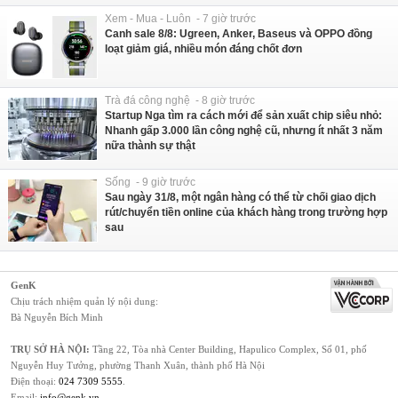
Xem - Mua - Luôn - 7 giờ trước
Canh sale 8/8: Ugreen, Anker, Baseus và OPPO đồng
loạt giảm giá, nhiều món đáng chốt đơn
Trà đá công nghệ - 8 giờ trước
Startup Nga tìm ra cách mới để sản xuất chip siêu nhỏ:
Nhanh gấp 3.000 lần công nghệ cũ, nhưng ít nhất 3 năm
nữa thành sự thật
Sống - 9 giờ trước
Sau ngày 31/8, một ngân hàng có thể từ chối giao dịch
rút/chuyển tiền online của khách hàng trong trường hợp
sau
GenK
Chịu trách nhiệm quản lý nội dung:
Bà Nguyễn Bích Minh
TRỤ SỞ HÀ NỘI:
Tầng 22, Tòa nhà Center Building, Hapulico Complex, Số 01, phố
Nguyễn Huy Tưởng, phường Thanh Xuân, thành phố Hà Nội
Điện thoại:
024 7309 5555
.
Email:
info@genk.vn