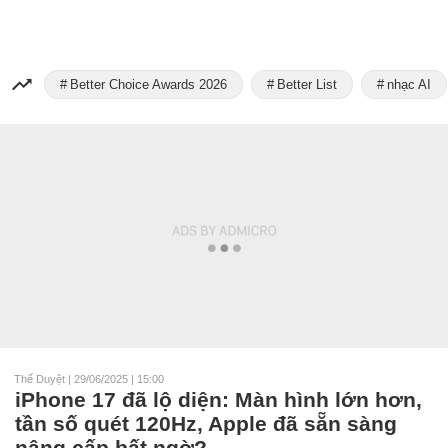
Better Choice Awards 2026
Better List
nhạc AI
Thế Duyệt
|
29/06/2025 | 15:00
iPhone 17 đã lộ diện: Màn hình lớn hơn,
tần số quét 120Hz, Apple đã sẵn sàng
nâng cấp bất ngờ?