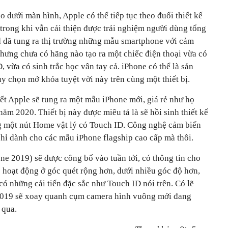
 dưới màn hình, Apple có thể tiếp tục theo đuổi thiết kế
trong khi vẫn cải thiện được trải nghiệm người dùng tổng
d đã tung ra thị trường những mẫu smartphone với cảm
nhưng chưa có hãng nào tạo ra một chiếc điện thoại vừa có
vừa có sinh trắc học vân tay cả. iPhone có thể là sản
ùy chọn mở khóa tuyệt vời này trên cùng một thiết bị.
ết Apple sẽ tung ra một mẫu iPhone mới, giá rẻ như họ
ăm 2020. Thiết bị này được miêu tả là sẽ hồi sinh thiết kế
ng một nút Home vật lý có Touch ID. Công nghệ cảm biến
chỉ dành cho các mẫu iPhone flagship cao cấp mà thôi.
ne 2019) sẽ được công bố vào tuần tới, có thông tin cho
sẽ hoạt động ở góc quét rộng hơn, dưới nhiều góc độ hơn,
ó những cải tiến đặc sắc như Touch ID nói trên. Có lẽ
2019 sẽ xoay quanh cụm camera hình vuông mới đang
 qua.