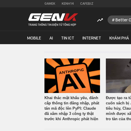
GAMEK
KENH14
CAFEBIZ
Better 
MOBILE
AI
TIN ICT
INTERNET
KHÁM PHÁ
Khai thác mật khẩu yếu, đánh
Được tạo ra t
cắp thông tin đăng nhập, phát
cuốn sách bị 
tán mã độc lên PyPI: Claude
tiêu hủy, Cla
đã xâm nhập 3 công ty thật
mình được xâ
trước khi Anthropic phát hiện
tro tàn của th