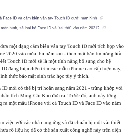
cả Face ID và cảm biến vân tay Touch ID dưới màn hình
n màn hình, sẽ loại bỏ Face ID và "tai thỏ" vào năm 2021?
 đưa một dạng cảm biến vân tay Touch ID mới tích hợp vào
ne 2020 vào mùa thu năm sau - theo một bản tin nóng hổi
iết Touch ID mới sẽ là một tính năng bổ sung cho hệ
 ID đang hiện diện trên các mẫu iPhone cao cấp hiện nay,
nh thức bảo mật sinh trắc học tùy ý thích.
ID mới có thể bị trì hoãn sang năm 2021 - trùng khớp với
phân tích Ming-Chi Kuo đưa ra. Trước đó, anh này từng
ng ra một mẫu iPhone với cả Touch ID và Face ID vào năm
m việc với các nhà cung ứng và đã chuẩn bị một vài thiết
ưa rõ liệu họ đã có thể sản xuất công nghệ này trên diện