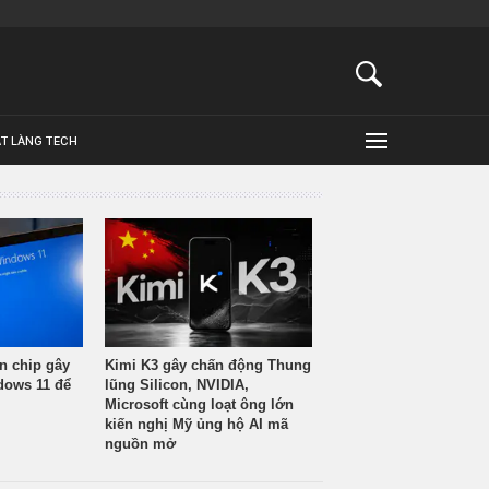
ẬT LÀNG TECH
n chip gây
Kimi K3 gây chấn động Thung
ndows 11 để
lũng Silicon, NVIDIA,
Microsoft cùng loạt ông lớn
kiến nghị Mỹ ủng hộ AI mã
nguồn mở