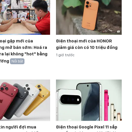
oại gập mới của
Điện thoại mới của HONOR
g mở bán sớm: Hoá ra
giảm giá còn có 10 triệu đồng
ra lại không "hot" bằng
1 giờ trước
ường
Nổi bật
tin người đợi mua
Điện thoại Google Pixel 11 sắp