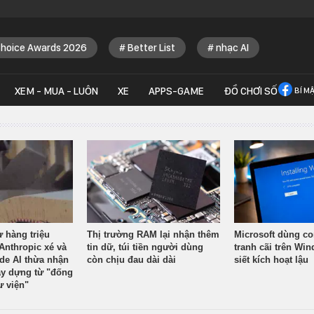
Choice Awards 2026
Better List
nhạc AI
XEM - MUA - LUÔN
XE
APPS-GAME
ĐỒ CHƠI SỐ
BÍ M
ừ hàng triệu
Thị trường RAM lại nhận thêm
Microsoft dùng co
Anthropic xé và
tin dữ, túi tiền người dùng
tranh cãi trên Wi
ude AI thừa nhận
còn chịu đau dài dài
siết kích hoạt lậu
y dựng từ "đống
ư viện"