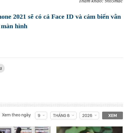
Tham khảo: 9to5mac
one 2021 sẽ có cả Face ID và cảm biến vân
 màn hình
d
Xem theo ngày
9
THÁNG 8
2026
XEM