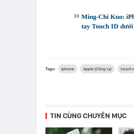
Ming-Chi Kuo: iPh
tay Touch ID dưới
iphone
Apple (Công ty)
touch i
Tags:
TIN CÙNG CHUYÊN MỤC