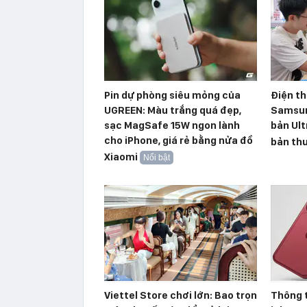
Pin dự phòng siêu mỏng của
Điện th
UGREEN: Màu trắng quá đẹp,
Samsun
sạc MagSafe 15W ngon lành
bản Ult
cho iPhone, giá rẻ bằng nửa đồ
bản th
Xiaomi
Nổi bật
Viettel Store chơi lớn: Bao trọn
Thông 