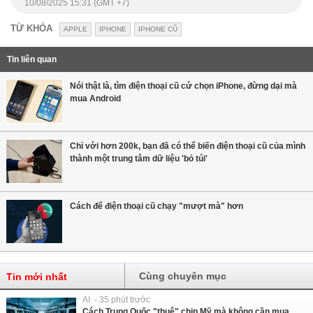
10/08/2025 15:31 (GMT +7)
TỪ KHÓA
APPLE
IPHONE
IPHONE CŨ
Tin liên quan
Nói thật là, tìm điện thoại cũ cứ chọn iPhone, đừng dại mà
mua Android
Chỉ với hơn 200k, bạn đã có thể biến điện thoại cũ của mình
thành một trung tâm dữ liệu 'bỏ túi'
Cách để điện thoại cũ chạy "mượt mà" hơn
Cùng chuyên mục
Tin mới nhất
AI - 35 phút trước
Cách Trung Quốc "thuê" chip Mỹ mà không cần mua