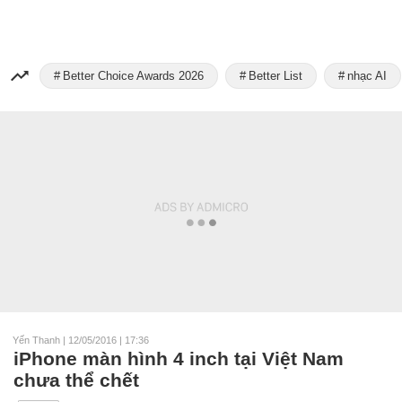
Better Choice Awards 2026
Better List
nhạc AI
Yến Thanh
|
12/05/2016 | 17:36
iPhone màn hình 4 inch tại Việt Nam
chưa thể chết