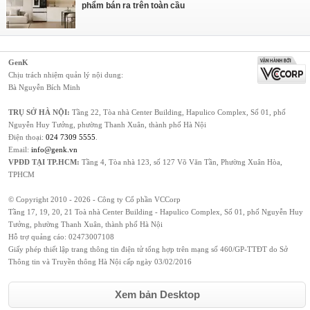
phẩm bán ra trên toàn cầu
GenK
Chịu trách nhiệm quản lý nội dung:
Bà Nguyễn Bích Minh
TRỤ SỞ HÀ NỘI:
Tầng 22, Tòa nhà Center Building, Hapulico Complex, Số 01, phố
Nguyễn Huy Tưởng, phường Thanh Xuân, thành phố Hà Nội
Điện thoại:
024 7309 5555
.
Email:
info@genk.vn
VPĐD TẠI TP.HCM:
Tầng 4, Tòa nhà 123, số 127 Võ Văn Tần, Phường Xuân Hòa,
TPHCM
© Copyright 2010 - 2026 - Công ty Cổ phần VCCorp
Tầng 17, 19, 20, 21 Toà nhà Center Building - Hapulico Complex, Số 01, phố Nguyễn Huy
Tưởng, phường Thanh Xuân, thành phố Hà Nội
Hỗ trợ quảng cáo:
02473007108
Giấy phép thiết lập trang thông tin điện tử tổng hợp trên mạng số 460/GP-TTĐT do Sở
Thông tin và Truyền thông Hà Nội cấp ngày 03/02/2016
Xem bản Desktop