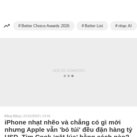
Better Choice Awards 2026
Better List
nhạc AI
Băng Băng
|
21/11/2023 | 13:41
iPhone nhạt nhẽo và chẳng có gì mới
nhưng Apple vẫn 'bỏ túi' đều đặn hàng tỷ
USD, Tim Cook ‘gặt lúa’ bằng cách nào?