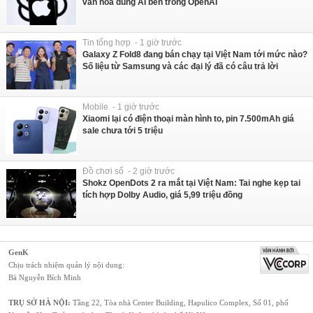
văn hóa dùng AI bên trong OpenAI
Tin tổng hợp - 1 giờ trước
Galaxy Z Fold8 đang bán chạy tại Việt Nam tới mức nào?
Số liệu từ Samsung và các đại lý đã có câu trả lời
Mobile - 1 giờ trước
Xiaomi lại có điện thoại màn hình to, pin 7.500mAh giá
sale chưa tới 5 triệu
Đồ chơi số - 2 giờ trước
Shokz OpenDots 2 ra mắt tại Việt Nam: Tai nghe kẹp tai
tích hợp Dolby Audio, giá 5,99 triệu đồng
GenK
Chịu trách nhiệm quản lý nội dung:
Bà Nguyễn Bích Minh
TRỤ SỞ HÀ NỘI:
Tầng 22, Tòa nhà Center Building, Hapulico Complex, Số 01, phố