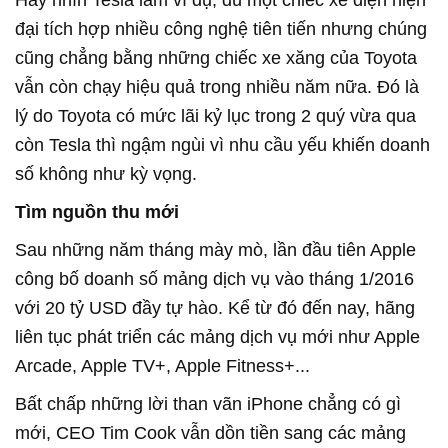
Hãy nhìn Tesla làm ví dụ, dù một chiếc xe điện hiện
đại tích hợp nhiều công nghệ tiên tiến nhưng chúng
cũng chẳng bằng những chiếc xe xăng của Toyota
vẫn còn chạy hiệu quả trong nhiều năm nữa. Đó là
lý do Toyota có mức lãi kỷ lục trong 2 quý vừa qua
còn Tesla thì ngậm ngùi vì nhu cầu yếu khiến doanh
số không như kỳ vọng.
Tìm nguồn thu mới
Sau những năm tháng mày mò, lần đầu tiên Apple
công bố doanh số mảng dịch vụ vào tháng 1/2016
với 20 tỷ USD đầy tự hào. Kể từ đó đến nay, hãng
liên tục phát triển các mảng dịch vụ mới như Apple
Arcade, Apple TV+, Apple Fitness+...
Bất chấp những lời than vãn iPhone chẳng có gì
mới, CEO Tim Cook vẫn dồn tiền sang các mảng