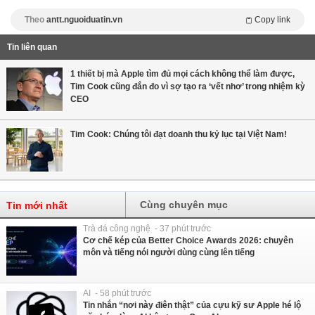
Theo
antt.nguoiduatin.vn
Copy link
Tin liên quan
1 thiết bị mà Apple tìm đủ mọi cách không thể làm được,
Tim Cook cũng đắn đo vì sợ tạo ra ‘vết nhơ’ trong nhiệm kỳ
CEO
Tim Cook: Chúng tôi đạt doanh thu kỷ lục tại Việt Nam!
Cùng chuyên mục
Tin mới nhất
Trà đá công nghệ - 37 phút trước
Cơ chế kép của Better Choice Awards 2026: chuyên
môn và tiếng nói người dùng cùng lên tiếng
AI - 58 phút trước
Tin nhắn “nơi này điên thật” của cựu kỹ sư Apple hé lộ