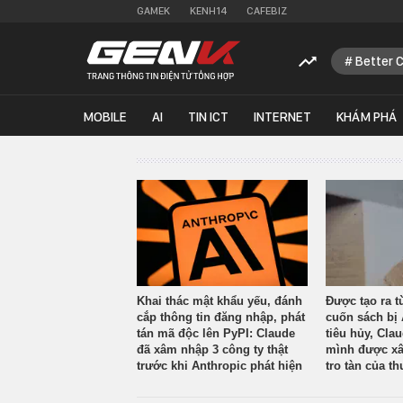
GAMEK
KENH14
CAFEBIZ
Better 
MOBILE
AI
TIN ICT
INTERNET
KHÁM PHÁ
Khai thác mật khẩu yếu, đánh
Được tạo ra t
cắp thông tin đăng nhập, phát
cuốn sách bị 
tán mã độc lên PyPI: Claude
tiêu hủy, Cla
đã xâm nhập 3 công ty thật
mình được xâ
trước khi Anthropic phát hiện
tro tàn của th