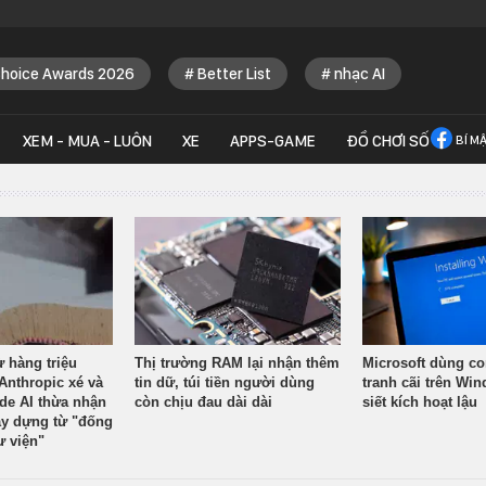
Choice Awards 2026
Better List
nhạc AI
XEM - MUA - LUÔN
XE
APPS-GAME
ĐỒ CHƠI SỐ
BÍ M
ừ hàng triệu
Thị trường RAM lại nhận thêm
Microsoft dùng co
Anthropic xé và
tin dữ, túi tiền người dùng
tranh cãi trên Wi
ude AI thừa nhận
còn chịu đau dài dài
siết kích hoạt lậu
y dựng từ "đống
ư viện"