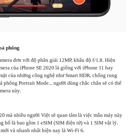
oá phông
amera đơn với độ phân giải 12MP, khẩu độ f/1.8. Hiện
mera của iPhone SE 2020 là giống với iPhone 11 hay
ó mặt của những công nghệ như Smart HDR, chống rung
 phông Portrait Mode... người dùng chắc chắn sẽ có thể
amera này.
20 mà nhiều người Việt sẽ quan tâm là việc mẫu máy này
g bố là bao gồm 1 eSIM (SIM điện tử) và 1 SIM vật lý.
 mới và nhanh nhất hiện nay là Wi-Fi 6.