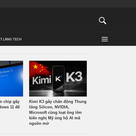
ẬT LÀNG TECH
n chip gây
Kimi K3 gây chấn động Thung
ndows 11 để
lũng Silicon, NVIDIA,
Microsoft cùng loạt ông lớn
kiến nghị Mỹ ủng hộ AI mã
nguồn mở