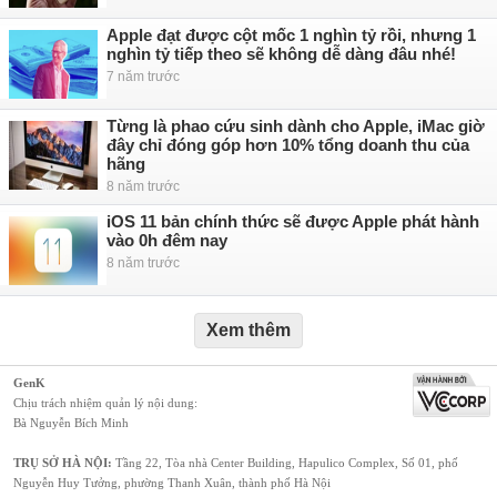
Apple đạt được cột mốc 1 nghìn tỷ rồi, nhưng 1
nghìn tỷ tiếp theo sẽ không dễ dàng đâu nhé!
7 năm trước
Từng là phao cứu sinh dành cho Apple, iMac giờ
đây chỉ đóng góp hơn 10% tổng doanh thu của
hãng
8 năm trước
iOS 11 bản chính thức sẽ được Apple phát hành
vào 0h đêm nay
8 năm trước
Xem thêm
GenK
Chịu trách nhiệm quản lý nội dung:
Bà Nguyễn Bích Minh
TRỤ SỞ HÀ NỘI:
Tầng 22, Tòa nhà Center Building, Hapulico Complex, Số 01, phố
Nguyễn Huy Tưởng, phường Thanh Xuân, thành phố Hà Nội