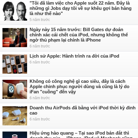
"Tôi đã làm việc cho Apple suốt 22 năm. Đây là
những gì Jobs dạy tôi về sự khêu gợi bán hàng
là như thế nào"
5 năm trước
Ngày này 15 năm trước: Bill Gates dự đoán
chính xác cái chết của iPod, nhưng không thể
ngờ thủ phạm lại chính là iPhone
6 năm trước
Lịch sử Apple: Hành trình ra đời của iPod
6 năm trước
Không có công nghệ gì cao siêu, đây là cách
Apple chinh phục người dùng và cũng là lý do
iFan "cuồng" đến vậy
6 năm trước
Doanh thu AirPods đã bằng với iPod thời kỳ đỉnh
cao
6 năm trước
Hiệu ứng hào quang – Tại sao iPod bán đắt thì