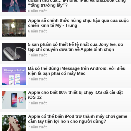
doanh thu của… iPhone, iPad và Macbook cũng
“tăng trưởng lây”?
6 năm trước
Apple sẽ chính thức hứng chịu hậu quả của cuộc
chiến kinh tế Mỹ - Trung
6 năm trước
5 sản phẩm có thiết kế tệ nhất của Jony Ive, do
tạp chí chuyên đưa tin về Apple bình chọn
7 năm trước
Đã có thể dùng iMessage trên Android, với điều
kiện là bạn phải có máy Mac
7 năm trước
Apple cho biết 80% thiết bị chạy iOS đã cài đặt
iOS 12
7 năm trước
Apple có thể biến iPod trở thành máy chơi game
cầm tay tiện lợi hơn cho người dùng?
7 năm trước