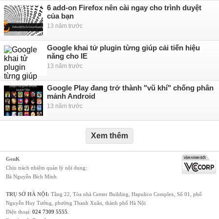
6 add-on Firefox nên cài ngay cho trình duyệt
của bạn
13 năm trước
Google khai tử plugin từng giúp cải tiến hiệu
năng cho IE
13 năm trước
Google Play đang trở thành "vũ khí" chống phân
mảnh Android
13 năm trước
Xem thêm
GenK
Chịu trách nhiệm quản lý nội dung:
Bà Nguyễn Bích Minh
TRỤ SỞ HÀ NỘI:
Tầng 22, Tòa nhà Center Building, Hapulico Complex, Số 01, phố
Nguyễn Huy Tưởng, phường Thanh Xuân, thành phố Hà Nội
Điện thoại:
024 7309 5555
.