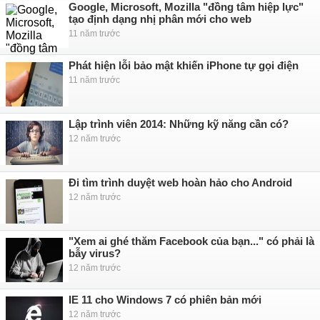
Google, Microsoft, Mozilla "đồng tâm hiệp lực"
tạo định dạng nhị phân mới cho web
11 năm trước
Phát hiện lỗi bảo mật khiến iPhone tự gọi điện
11 năm trước
Lập trình viên 2014: Những kỹ năng cần có?
12 năm trước
Đi tìm trình duyệt web hoàn hảo cho Android
12 năm trước
"Xem ai ghé thăm Facebook của bạn..." có phải là
bẫy virus?
12 năm trước
IE 11 cho Windows 7 có phiên bản mới
12 năm trước