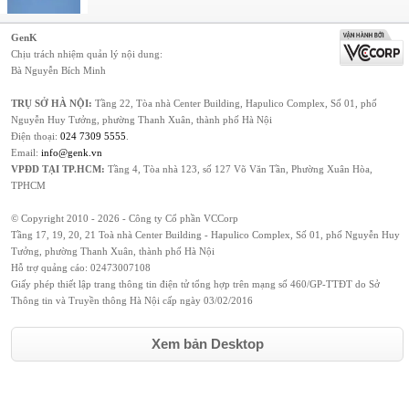
GenK
Chịu trách nhiệm quản lý nội dung:
Bà Nguyễn Bích Minh
TRỤ SỞ HÀ NỘI:
Tầng 22, Tòa nhà Center Building, Hapulico Complex, Số 01, phố
Nguyễn Huy Tưởng, phường Thanh Xuân, thành phố Hà Nội
Điện thoại:
024 7309 5555
.
Email:
info@genk.vn
VPĐD TẠI TP.HCM:
Tầng 4, Tòa nhà 123, số 127 Võ Văn Tần, Phường Xuân Hòa,
TPHCM
© Copyright 2010 - 2026 - Công ty Cổ phần VCCorp
Tầng 17, 19, 20, 21 Toà nhà Center Building - Hapulico Complex, Số 01, phố Nguyễn Huy
Tưởng, phường Thanh Xuân, thành phố Hà Nội
Hỗ trợ quảng cáo:
02473007108
Giấy phép thiết lập trang thông tin điện tử tổng hợp trên mạng số 460/GP-TTĐT do Sở
Thông tin và Truyền thông Hà Nội cấp ngày 03/02/2016
Xem bản Desktop