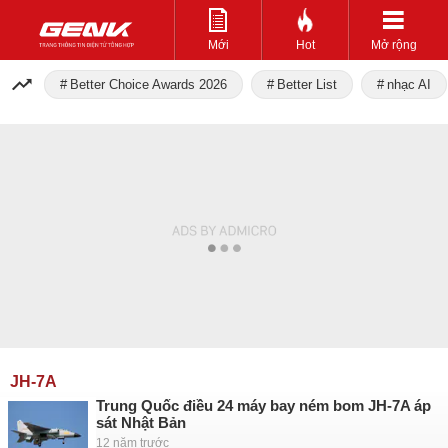
Mới
Hot
Mở rộng
Better Choice Awards 2026
Better List
nhạc AI
JH-7A
Trung Quốc điều 24 máy bay ném bom JH-7A áp
sát Nhật Bản
12 năm trước