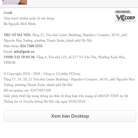
GenK
Chịu trách nhiệm quản lý nội dung:
Bà Nguyễn Bích Minh
TRỤ SỞ HÀ NỘI:
Tầng 22, Tòa nhà Center Building, Hapulico Complex, Số 01, phố
Nguyễn Huy Tưởng, phường Thanh Xuân, thành phố Hà Nội
Điện thoại:
024 7309 5555
.
Email:
info@genk.vn
VPĐD TẠI TP.HCM:
Tầng 4, Tòa nhà 123, số 127 Võ Văn Tần, Phường Xuân Hòa,
TPHCM
© Copyright 2010 - 2026 - Công ty Cổ phần VCCorp
Tầng 17, 19, 20, 21 Toà nhà Center Building - Hapulico Complex, Số 01, phố Nguyễn Huy
Tưởng, phường Thanh Xuân, thành phố Hà Nội
Hỗ trợ quảng cáo:
02473007108
Giấy phép thiết lập trang thông tin điện tử tổng hợp trên mạng số 460/GP-TTĐT do Sở
Thông tin và Truyền thông Hà Nội cấp ngày 03/02/2016
Xem bản Desktop