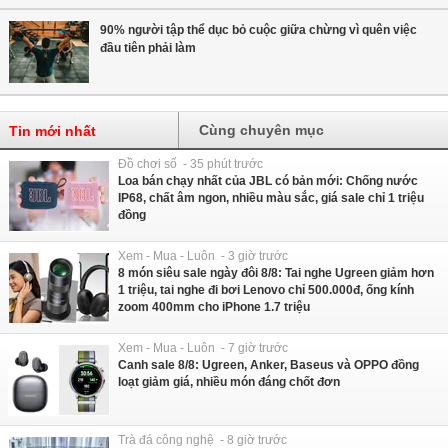
90% người tập thể dục bỏ cuộc giữa chừng vì quên việc
đầu tiên phải làm
Cùng chuyên mục
Tin mới nhất
Đồ chơi số - 35 phút trước
Loa bán chạy nhất của JBL có bản mới: Chống nước
IP68, chất âm ngon, nhiều màu sắc, giá sale chỉ 1 triệu
đồng
Xem - Mua - Luôn - 3 giờ trước
8 món siêu sale ngày đôi 8/8: Tai nghe Ugreen giảm hơn
1 triệu, tai nghe đi bơi Lenovo chỉ 500.000đ, ống kính
zoom 400mm cho iPhone 1.7 triệu
Xem - Mua - Luôn - 7 giờ trước
Canh sale 8/8: Ugreen, Anker, Baseus và OPPO đồng
loạt giảm giá, nhiều món đáng chốt đơn
Trà đá công nghệ - 8 giờ trước