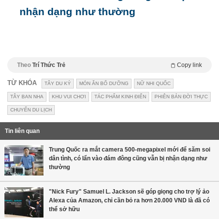
nhận dạng như thường
Theo
Trí Thức Trẻ
Copy link
TỪ KHÓA
TÂY DU KÝ
MÓN ĂN BỔ DƯỠNG
NỮ NHI QUỐC
TÂY BAN NHA
KHU VUI CHƠI
TÁC PHẨM KINH ĐIỂN
PHIÊN BẢN ĐỜI THỰC
CHUYẾN DU LỊCH
Tin liên quan
Trung Quốc ra mắt camera 500-megapixel mới để săm soi
dân tình, có lẩn vào đám đông cũng vẫn bị nhận dạng như
thường
"Nick Fury" Samuel L. Jackson sẽ góp giọng cho trợ lý ảo
Alexa của Amazon, chỉ cần bỏ ra hơn 20.000 VND là đã có
thể sở hữu