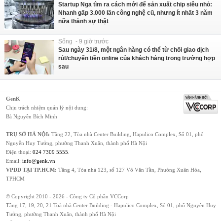
Startup Nga tìm ra cách mới để sản xuất chip siêu nhỏ:
Nhanh gấp 3.000 lần công nghệ cũ, nhưng ít nhất 3 năm
nữa thành sự thật
Sống - 9 giờ trước
Sau ngày 31/8, một ngân hàng có thể từ chối giao dịch
rút/chuyển tiền online của khách hàng trong trường hợp
sau
GenK
Chịu trách nhiệm quản lý nội dung:
Bà Nguyễn Bích Minh
TRỤ SỞ HÀ NỘI:
Tầng 22, Tòa nhà Center Building, Hapulico Complex, Số 01, phố
Nguyễn Huy Tưởng, phường Thanh Xuân, thành phố Hà Nội
Điện thoại:
024 7309 5555
.
Email:
info@genk.vn
VPĐD TẠI TP.HCM:
Tầng 4, Tòa nhà 123, số 127 Võ Văn Tần, Phường Xuân Hòa,
TPHCM
© Copyright 2010 - 2026 - Công ty Cổ phần VCCorp
Tầng 17, 19, 20, 21 Toà nhà Center Building - Hapulico Complex, Số 01, phố Nguyễn Huy
Tưởng, phường Thanh Xuân, thành phố Hà Nội