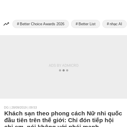
Better Choice Awards 2026
Better List
nhạc AI
DG
|
28/09/2019 | 09:53
Khách sạn theo phong cách Nữ nhi quốc
đầu tiên trên thế giới: Chỉ đón tiếp hội
chị em, nói không với phái mạnh