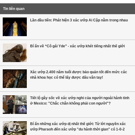
Tin liên quan
Lần đầu tiên: Phát hiện 3 xác ướp Ai Cập nằm trong nhau
Bí ẩn về “Cô gái Yde” - xác ướp khét tiếng nhất thế giới
Xác ướp 2.400 năm tuổi được bảo quản tốt đến mức các
nhà khoa học có thể lấy được dấu vân tay!
Tiết lộ gây sốc về xác ướp nghi của người ngoài hành tinh
ở Mexico: "Chắc chắn không phải con người"?
Bí ẩn những xác ướp dị nhất thế giới: Từ lời nguyền xác
ướp Pharaoh đến xác ướp "du hành thời gian" có 1-0-2