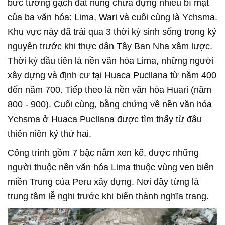
bức tường gạch đất nung chứa đựng nhiều bí mật
của ba văn hóa: Lima, Wari và cuối cùng là Ychsma.
Khu vực này đã trải qua 3 thời kỳ sinh sống trong kỷ
nguyên trước khi thực dân Tây Ban Nha xâm lược.
Thời kỳ đầu tiên là nền văn hóa Lima, những người
xây dựng và định cư tại Huaca Pucllana từ năm 400
đến năm 700. Tiếp theo là nền văn hóa Huari (năm
800 - 900). Cuối cùng, bằng chứng về nền văn hóa
Ychsma ở Huaca Pucllana được tìm thấy từ đầu
thiên niên kỷ thứ hai.
Công trình gồm 7 bậc nằm xen kẽ, được những
người thuộc nền văn hóa Lima thuộc vùng ven biển
miền Trung của Peru xây dựng. Nơi đây từng là
trung tâm lễ nghi trước khi biến thành nghĩa trang.