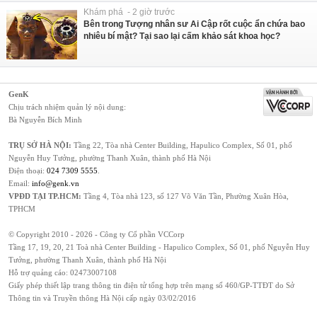
Khám phá - 2 giờ trước
Bên trong Tượng nhân sư Ai Cập rốt cuộc ẩn chứa bao
nhiêu bí mật? Tại sao lại cấm khảo sát khoa học?
GenK
Chịu trách nhiệm quản lý nội dung:
Bà Nguyễn Bích Minh
TRỤ SỞ HÀ NỘI:
Tầng 22, Tòa nhà Center Building, Hapulico Complex, Số 01, phố
Nguyễn Huy Tưởng, phường Thanh Xuân, thành phố Hà Nội
Điện thoại:
024 7309 5555
.
Email:
info@genk.vn
VPĐD TẠI TP.HCM:
Tầng 4, Tòa nhà 123, số 127 Võ Văn Tần, Phường Xuân Hòa,
TPHCM
© Copyright 2010 - 2026 - Công ty Cổ phần VCCorp
Tầng 17, 19, 20, 21 Toà nhà Center Building - Hapulico Complex, Số 01, phố Nguyễn Huy
Tưởng, phường Thanh Xuân, thành phố Hà Nội
Hỗ trợ quảng cáo:
02473007108
Giấy phép thiết lập trang thông tin điện tử tổng hợp trên mạng số 460/GP-TTĐT do Sở
Thông tin và Truyền thông Hà Nội cấp ngày 03/02/2016