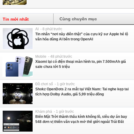
Cùng chuyên mục
Tin mới nhất
AI - 8 phút trước
Tin nhắn “nơi này điên thật” của cựu kỹ sư Apple hé lộ
văn hóa dùng AI bên trong OpenAI
Mobile - 48 phút trước
Xiaomi lại có điện thoại màn hình to, pin 7.500mAh giá
sale chưa tới 5 triệu
Đồ chơi số - 1 giờ trước
Shokz OpenDots 2 ra mắt tại Việt Nam: Tai nghe kẹp tai
tích hợp Dolby Audio, giá 5,99 triệu đồng
Khám phá - 1 giờ trước
Biến Mặt Trời thành thấu kính khổng lồ, siêu dự án bay
548 đơn vị thiên văn vạch mở thế giới ngoài Trái Đất