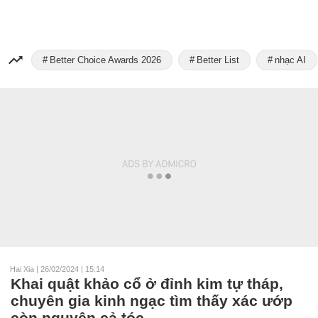
Better Choice Awards 2026
Better List
nhạc AI
Hai Xia
|
26/02/2024 | 15:14
Khai quật khảo cổ ở đỉnh kim tự tháp,
chuyên gia kinh ngạc tìm thấy xác ướp
còn nguyên cả tóc