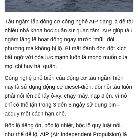
Tàu ngầm lắp động cơ công nghệ AIP đang là đề tài
nhiều nhà khoa học quân sự quan tâm. AIP giúp tàu
ngầm lặng lẽ hoạt động ngay trước "mũi" đối
phương mà không bị lộ. Bí mật đánh đòn đột kích
bất ngờ với hỏa lực mạnh luôn là mong muốn của
mọi chỉ huy hải quân.
Công nghệ phổ biến của động cơ tàu ngầm hiện
nay là sử dụng động cơ diesel-điện, đòi hỏi tàu luôn
phải nổi lên để lấy ô-xy, chạy máy, nạp điện, vì nó
chỉ có thể lặn trong 3 đến 5 ngày sử dụng pin –
acquy một cách hạn chế.
Bộc lộ tiếng ồn, bộc lộ nhiệt, bộc lộ quy luật nổi…
như thế dễ lộ. AIP (Air Independent Propulsion) là