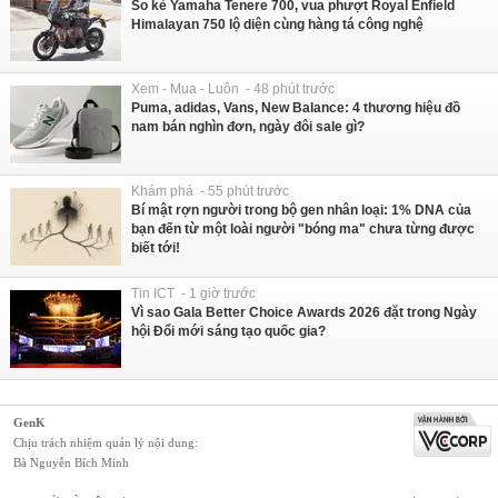
So kè Yamaha Tenere 700, vua phượt Royal Enfield
Himalayan 750 lộ diện cùng hàng tá công nghệ
Xem - Mua - Luôn - 48 phút trước
Puma, adidas, Vans, New Balance: 4 thương hiệu đồ
nam bán nghìn đơn, ngày đôi sale gì?
Khám phá - 55 phút trước
Bí mật rợn người trong bộ gen nhân loại: 1% DNA của
bạn đến từ một loài người "bóng ma" chưa từng được
biết tới!
Tin ICT - 1 giờ trước
Vì sao Gala Better Choice Awards 2026 đặt trong Ngày
hội Đổi mới sáng tạo quốc gia?
GenK
Chịu trách nhiệm quản lý nội dung:
Bà Nguyễn Bích Minh