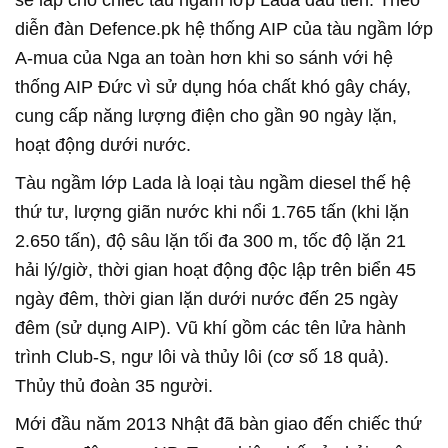
sẽ lắp cho chiếc tàu ngầm lớp Lada đầu tiên. Theo
diễn đàn Defence.pk hệ thống AIP của tàu ngầm lớp
A-mua của Nga an toàn hơn khi so sánh với hệ
thống AIP Đức vì sử dụng hóa chất khó gây cháy,
cung cấp năng lượng điện cho gần 90 ngày lặn,
hoạt động dưới nước.
Tàu ngầm lớp Lada là loại tàu ngầm diesel thế hệ
thứ tư, lượng giãn nước khi nổi 1.765 tấn (khi lặn
2.650 tấn), độ sâu lặn tối đa 300 m, tốc độ lặn 21
hải lý/giờ, thời gian hoạt động độc lập trên biển 45
ngày đêm, thời gian lặn dưới nước đến 25 ngày
đêm (sử dụng AIP). Vũ khí gồm các tên lửa hành
trình Club-S, ngư lôi và thủy lôi (cơ số 18 quả).
Thủy thủ đoàn 35 người.
Mới đầu năm 2013 Nhật đã bàn giao đến chiếc thứ