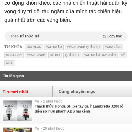
cơ động khôn khéo, các nhà chiến thuật hải quân kỳ
vọng duy trì đội tàu ngầm của mình tác chiến hiệu
quả nhất trên các vùng biển.
Theo
Trí Thức Trẻ
Copy link
TỪ KHÓA
HẢI QUÂN
TÀU NGẦM
CÔNG NGHỆ QUÂN SỰ
TÀNG HÌNH
KHOA HỌC
CÔNG NGHỆ
VŨ KHÍ
QUÂN SỰ
TÀU NGẦM HẠT NHÂN
MỸ
NGA
Tin liên quan
Cùng chuyên mục
Tin mới nhất
Xe - 2 phút trước
Thách thức Honda SH, xe tay ga Ý Lambretta J200 lộ
diện sở hữu phanh ABS hai kênh
Xe - 29 phút trước