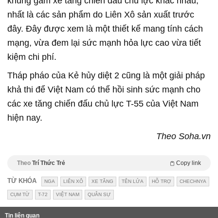
khung gầm xe tăng chiến đấu chủ lực khác nhau,
nhất là các sản phẩm do Liên Xô sản xuất trước
đây. Đây được xem là một thiết kế mang tính cách
mạng, vừa đem lại sức mạnh hỏa lực cao vừa tiết
kiệm chi phí.
Tháp pháo của Kẻ hủy diệt 2 cũng là một giải pháp
khả thi để Việt Nam có thể hồi sinh sức mạnh cho
các xe tăng chiến đấu chủ lực T-55 của Việt Nam
hiện nay.
Theo Soha.vn
Theo
Trí Thức Trẻ
Copy link
TỪ KHÓA
NGA
LIÊN XÔ
XE TĂNG
TÊN LỬA
HỖ TRỢ
CHECHNYA
CỤM TỪ
T-72
VIỆT NAM
QUÂN SỰ
Tin liên quan