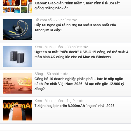
Xiaomi: Giao diện "kính mềm", màn hình tỉ lệ 3:4 rất
giống "hãng nào đó"
Đồ chơi số - 26 phút trước
Cặp tai nghe giá rẻ nhưng lại nhiều bass nhất của
Tanchjim là đây?
Xem - Mua - Luôn - 38 phút trước
Ugreen ra mắt "siêu dock" USB-C 15 cổng, có thể xuất 4
màn hình 4K cùng lúc cho cả Mac và Windows
Sống - 50 phút trước
Công bố 10 doanh nghiệp phân phối – bán lẻ nộp ngân
sách lớn nhất Việt Nam 2026: Ai tạo nên gần 12.900 tỷ
đồng?
Xem - Mua - Luôn - 1 giờ trước
7 điện thoại pin trên 8.000mAh "ngon" nhất 2026