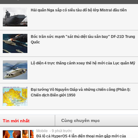
Hải quân Nga sắp có siêu tàu đổ bộ lớp Mistral đầu tiên
Bóc trần sức mạnh "sát thủ diệt tàu sân bay" DF-21D Trung
Quốc
Lộ diện 4 trực thăng cánh xoay thế hệ mới của Lục quân Mỹ
Đại tướng Võ Nguyên Giáp và những chiến công (Phần I):
Chiến dịch Biên giới 1950
Cùng chuyên mục
Tin mới nhất
Mobile - 9 phút trước
Đã lộ cả HyperOS 4 lẫn điện thoại màn gập mới của