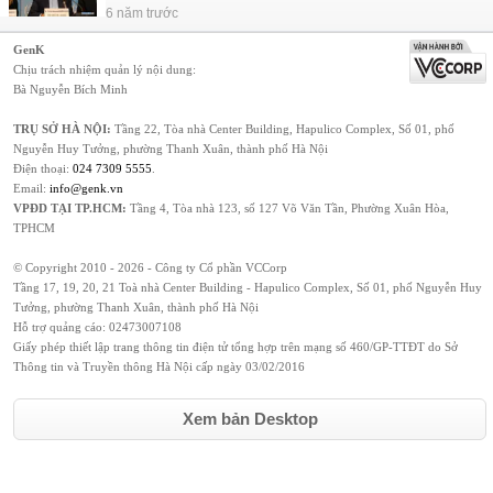
6 năm trước
GenK
Chịu trách nhiệm quản lý nội dung:
Bà Nguyễn Bích Minh
TRỤ SỞ HÀ NỘI:
Tầng 22, Tòa nhà Center Building, Hapulico Complex, Số 01, phố
Nguyễn Huy Tưởng, phường Thanh Xuân, thành phố Hà Nội
Điện thoại:
024 7309 5555
.
Email:
info@genk.vn
VPĐD TẠI TP.HCM:
Tầng 4, Tòa nhà 123, số 127 Võ Văn Tần, Phường Xuân Hòa,
TPHCM
© Copyright 2010 - 2026 - Công ty Cổ phần VCCorp
Tầng 17, 19, 20, 21 Toà nhà Center Building - Hapulico Complex, Số 01, phố Nguyễn Huy
Tưởng, phường Thanh Xuân, thành phố Hà Nội
Hỗ trợ quảng cáo:
02473007108
Giấy phép thiết lập trang thông tin điện tử tổng hợp trên mạng số 460/GP-TTĐT do Sở
Thông tin và Truyền thông Hà Nội cấp ngày 03/02/2016
Xem bản Desktop