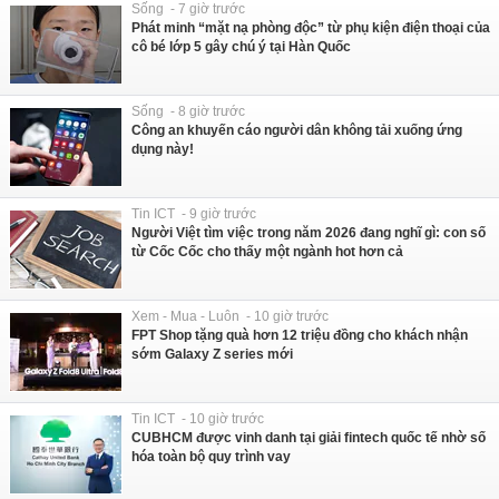
Sống - 7 giờ trước
Phát minh “mặt nạ phòng độc” từ phụ kiện điện thoại của
cô bé lớp 5 gây chú ý tại Hàn Quốc
Sống - 8 giờ trước
Công an khuyến cáo người dân không tải xuống ứng
dụng này!
Tin ICT - 9 giờ trước
Người Việt tìm việc trong năm 2026 đang nghĩ gì: con số
từ Cốc Cốc cho thấy một ngành hot hơn cả
Xem - Mua - Luôn - 10 giờ trước
FPT Shop tặng quà hơn 12 triệu đồng cho khách nhận
sớm Galaxy Z series mới
Tin ICT - 10 giờ trước
CUBHCM được vinh danh tại giải fintech quốc tế nhờ số
hóa toàn bộ quy trình vay