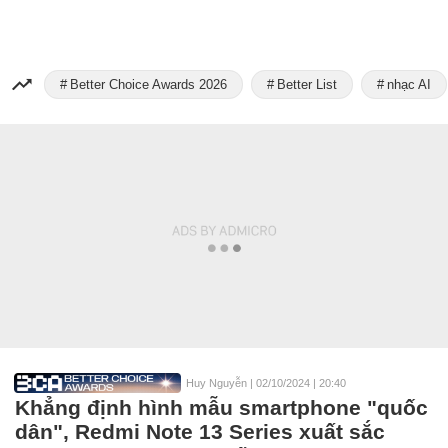
Better Choice Awards 2026
Better List
nhạc AI
Huy Nguyễn
|
02/10/2024 | 20:40
Khẳng định hình mẫu smartphone "quốc
dân", Redmi Note 13 Series xuất sắc