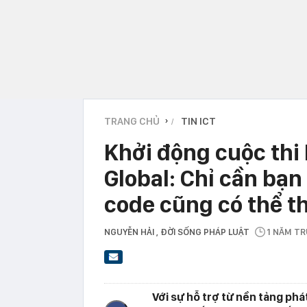
TRANG CHỦ
TIN ICT
›
Khởi động cuộc thi
Global: Chỉ cần bạn
code cũng có thể t
NGUYỄN HẢI
, ĐỜI SỐNG PHÁP LUẬT
1 NĂM T
Với sự hỗ trợ từ nền tảng ph