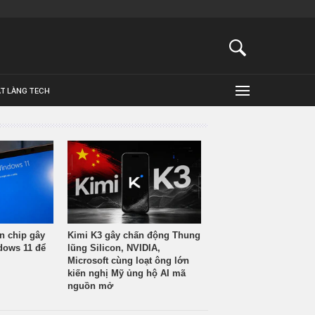
ẬT LÀNG TECH
n chip gây
Kimi K3 gây chấn động Thung
ndows 11 để
lũng Silicon, NVIDIA,
Microsoft cùng loạt ông lớn
kiến nghị Mỹ ủng hộ AI mã
nguồn mở