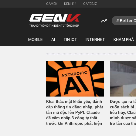
GAMEK
KENH14
CAFEBIZ
Better 
MOBILE
AI
TIN ICT
INTERNET
KHÁM PHÁ
Khai thác mật khẩu yếu, đánh
Được tạo ra t
cắp thông tin đăng nhập, phát
cuốn sách bị 
tán mã độc lên PyPI: Claude
tiêu hủy, Cla
đã xâm nhập 3 công ty thật
mình được xâ
trước khi Anthropic phát hiện
tro tàn của th