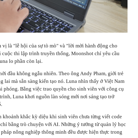
vị là "lễ hội của sự tò mò" và "lời mời hành động cho
cuộc thi lập trình truyền thống, Moonshot chỉ yêu cầu
na lo phần còn lại.
hởi đầu không ngẫu nhiên. Theo ông Andy Pham, giới trẻ
g lai mà sẵn sàng kiến tạo nó. Luna nhìn thấy ở Việt Nam
ải phóng. Bằng việc trao quyền cho sinh viên với công cụ
trình, Luna khơi nguồn làn sóng mới nơi sáng tạo trở
ố.
n khoảnh khắc kỳ diệu khi sinh viên chưa từng viết code
 chỉ bằng trò chuyện với AI. Những ý tưởng từ quản lý học
ải pháp nông nghiệp thông minh đều được hiện thực trong