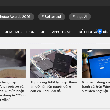
Choice Awards 2026
Better List
nhạc AI
XEM - MUA - LUÔN
XE
APPS-GAME
ĐỒ CHƠI SỐ
BÍ M
ừ hàng triệu
Thị trường RAM lại nhận thêm
Microsoft dùng co
Anthropic xé và
tin dữ, túi tiền người dùng
tranh cãi trên Wi
ude AI thừa nhận
còn chịu đau dài dài
siết kích hoạt lậu
y dựng từ "đống
ư viện"